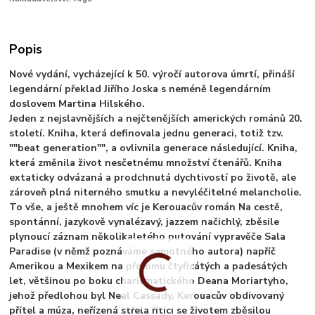
Popis
Nové vydání, vycházející k 50. výročí autorova úmrtí, přináší
legendární překlad Jiřího Joska s neméně legendárním
doslovem Martina Hilského.
Jeden z nejslavnějších a nejčtenějších amerických románů 20.
století. Kniha, která definovala jednu generaci, totiž tzv.
""beat generation"", a ovlivnila generace následující. Kniha,
která změnila život nesčetnému množství čtenářů. Kniha
extaticky odvázaná a prodchnutá dychtivostí po životě, ale
zároveň plná niterného smutku a nevyléčitelné melancholie.
To vše, a ještě mnohem víc je Kerouacův román Na cestě,
spontánní, jazykově vynalézavý, jazzem načichlý, zběsile
plynoucí záznam několikaletého putování vypravěče Sala
Paradise (v němž poznáváme samotného autora) napříč
Amerikou a Mexikem na přelomu čtyřicátých a padesátých
let, většinou po boku charismatického Deana Moriartyho,
jehož předlohou byl Neal Cassady, Kerouacův obdivovaný
přítel a múza, neřízená střela řítící se životem zběsilou