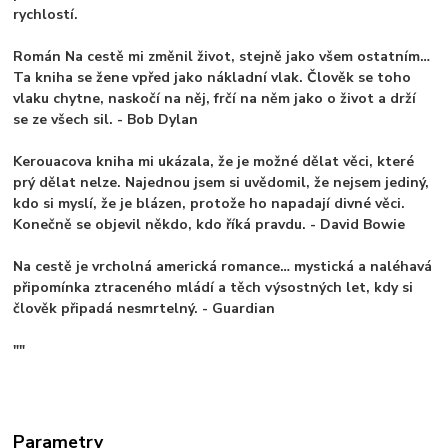
rychlostí.
Román Na cestě mi změnil život, stejně jako všem ostatním…
Ta kniha se žene vpřed jako nákladní vlak. Člověk se toho
vlaku chytne, naskočí na něj, frčí na něm jako o život a drží
se ze všech sil. - Bob Dylan
Kerouacova kniha mi ukázala, že je možné dělat věci, které
prý dělat nelze. Najednou jsem si uvědomil, že nejsem jediný,
kdo si myslí, že je blázen, protože ho napadají divné věci.
Konečně se objevil někdo, kdo říká pravdu. - David Bowie
Na cestě je vrcholná americká romance… mystická a naléhavá
připomínka ztraceného mládí a těch výsostných let, kdy si
člověk připadá nesmrtelný. - Guardian
""
Parametry