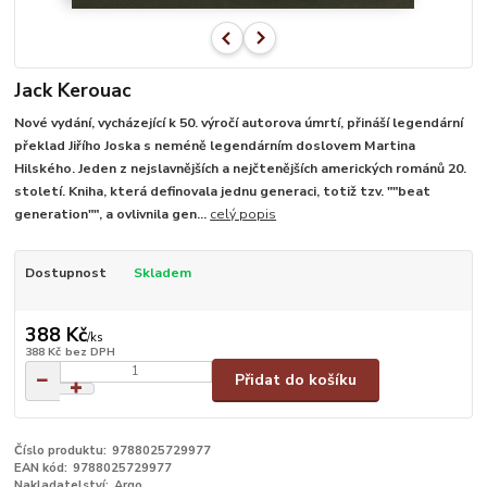
Jack Kerouac
Nové vydání, vycházející k 50. výročí autorova úmrtí, přináší legendární
překlad Jiřího Joska s neméně legendárním doslovem Martina
Hilského. Jeden z nejslavnějších a nejčtenějších amerických románů 20.
století. Kniha, která definovala jednu generaci, totiž tzv. ""beat
generation"", a ovlivnila gen...
celý popis
Dostupnost
Skladem
388 Kč
/
ks
388 Kč
bez DPH
Přidat do košíku
Číslo produktu:
9788025729977
EAN kód:
9788025729977
Nakladatelství:
Argo