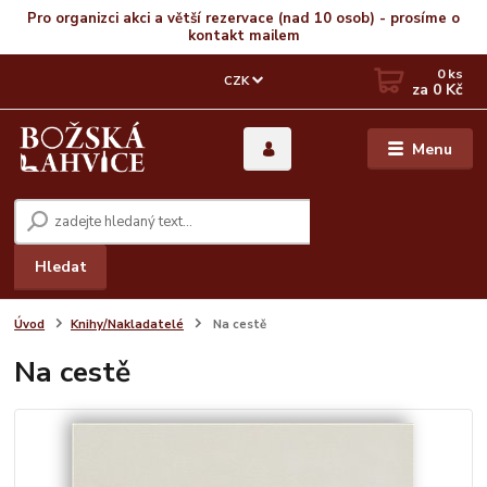
Pro organizci akci a větší rezervace (nad 10 osob) - prosíme o
kontakt mailem
0
ks
CZK
za
0 Kč
Menu
Hledat
Úvod
Knihy/Nakladatelé
Na cestě
Na cestě