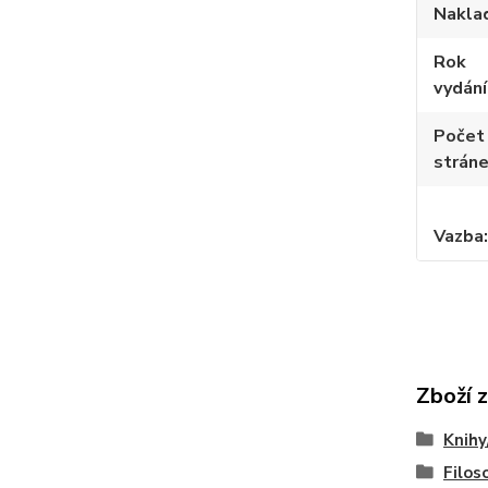
Nakla
Rok
vydání
Počet
strán
Vazba
Zboží 
Knihy
Filoso