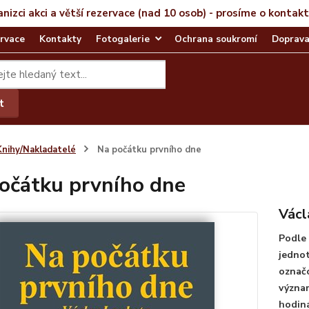
anizci akci a větší rezervace (nad 10 osob) - prosíme o kontak
rvace
Kontakty
Fotogalerie
Ochrana soukromí
Doprava
t
Knihy/Nakladatelé
Na počátku prvního dne
očátku prvního dne
Václ
Podle 
jednot
označo
význam
hodiná