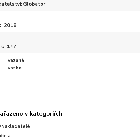
datelství
Globator
2018
ek
147
vázaná
vazba
zařazeno v kategoriích
/Nakladatelé
fie a