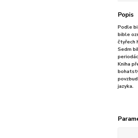
Popis
Podle bi
bible oz
čtyřech 
Sedm bib
periodác
Kniha př
bohatstv
povzbudi
jazyka.
Param