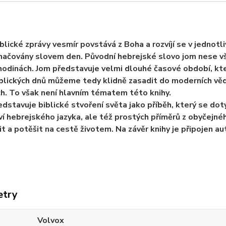
blické zprávy vesmír povstává z Boha a rozvíjí se v jednot
načovány slovem den. Původní hebrejské slovo jom nese v
hodinách. Jom představuje velmi dlouhé časové období, kte
lických dnů můžeme tedy klidně zasadit do moderních věde
h. To však není hlavním tématem této knihy.
edstavuje biblické stvoření světa jako příběh, který se do
í hebrejského jazyka, ale též prostých příměrů z obyčejného
t a potěšit na cestě životem. Na závěr knihy je připojen au
etry
Volvox