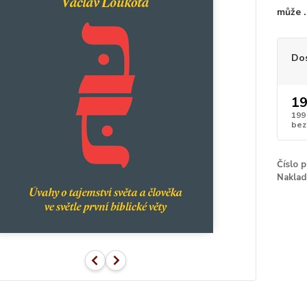
může .
Do
19
199
bez
Číslo 
Naklad