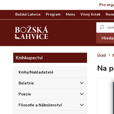
Pro org
Božská Lahvice
Program
Menu
Vinný lístek
Reze
Hleda
Úvod
Knihkupectví
Na p
Knihy/Nakladatelé
Beletrie
Poezie
Filosofie a Náboženství