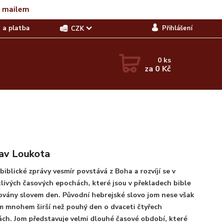
t mailem
 a platba
Přihlášení
CZK
0
ks
za
0 Kč
av Loukota
biblické zprávy vesmír povstává z Boha a rozvíjí se v
livých časových epochách, které jsou v překladech bible
vány slovem den. Původní hebrejské slovo jom nese však
 mnohem širší než pouhý den o dvaceti čtyřech
ch. Jom představuje velmi dlouhé časové období, které