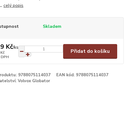
..
celý popis
stupnost
Skladem
9 Kč
/
ks
Přidat do košíku
 Kč
 DPH
produktu:
9788075114037
EAN kód:
9788075114037
atelství:
Volvox Globator