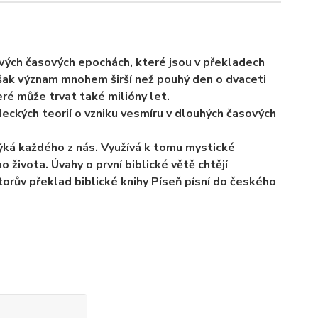
livých časových epochách, které jsou v překladech
šak význam mnohem širší než pouhý den o dvaceti
ré může trvat také milióny let.
ckých teorií o vzniku vesmíru v dlouhých časových
týká každého z nás. Využívá k tomu mystické
 života. Úvahy o první biblické větě chtějí
torův překlad biblické knihy
Píseň písní
do českého