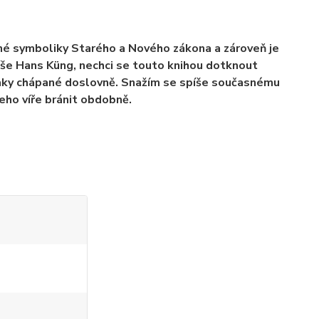
lné symboliky Starého a Nového zákona a zároveň je
íše Hans Küng, nechci se touto knihou dotknout
ázraky chápané doslovně. Snažím se spíše současnému
eho víře bránit obdobně.