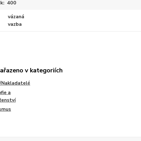
ek
400
vázaná
vazba
zařazeno v kategoriích
/Nakladatelé
fie a
ženství
ismus