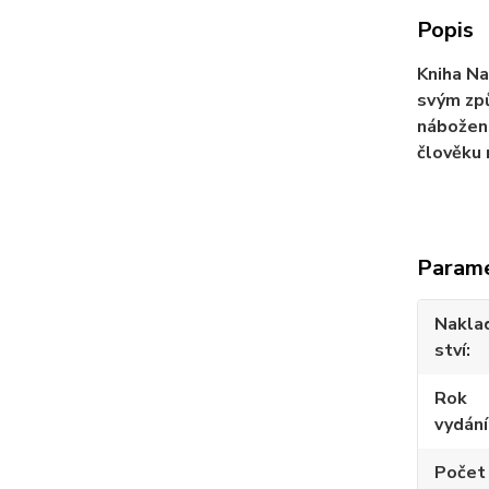
Popis
Kniha Na
svým způ
nábožens
člověku 
Param
Nakla
ství
Rok
vydání
Počet