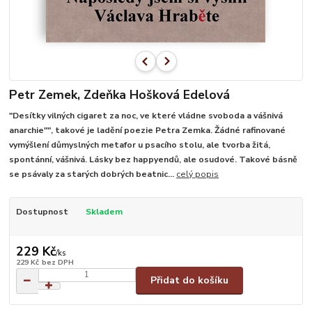
Petr Zemek, Zdeňka Hošková Edelová
"Desítky vilných cigaret za noc, ve které vládne svoboda a vášnivá
anarchie"", takové je ladění poezie Petra Zemka. Žádné rafinované
vymýšlení důmyslných metafor u psacího stolu, ale tvorba žitá,
spontánní, vášnivá. Lásky bez happyendů, ale osudové. Takové básně
se psávaly za starých dobrých beatnic...
celý popis
Dostupnost
Skladem
229 Kč
/
ks
229 Kč
bez DPH
Přidat do košíku