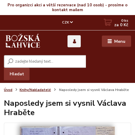
Pro organizci akci a větší rezervace (nad 10 osob) - prosíme o
kontakt mailem
0
ks
CZK
za
0 Kč
Menu
Hledat
Úvod
Knihy/Nakladatelé
Naposledy jsem si vysnil Václava Hraběte
Naposledy jsem si vysnil Václava
Hraběte