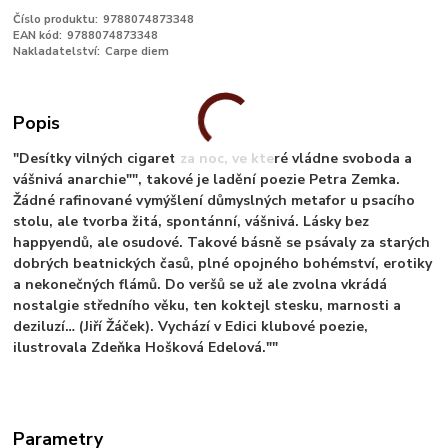
Číslo produktu:
9788074873348
EAN kód:
9788074873348
Nakladatelství:
Carpe diem
Popis
"Desítky vilných cigaret za noc, ve které vládne svoboda a
vášnivá anarchie"", takové je ladění poezie Petra Zemka.
Žádné rafinované vymýšlení důmyslných metafor u psacího
stolu, ale tvorba žitá, spontánní, vášnivá. Lásky bez
happyendů, ale osudové. Takové básně se psávaly za starých
dobrých beatnických časů, plné opojného bohémství, erotiky
a nekonečných flámů. Do veršů se už ale zvolna vkrádá
nostalgie středního věku, ten koktejl stesku, marnosti a
deziluzí… (Jiří Žáček). Vychází v Edici klubové poezie,
ilustrovala Zdeňka Hošková Edelová.""
Parametry