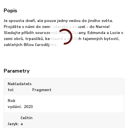
Popis
Je spousta dveří, ale pouze jedny vedou do jiného světa.
Projděte s námi do země zázraků a kouzel - do Narnie!
Sledujte příběh sourozenců Petra, Zuzany, Edmunda a Lucie v
zemi obrů, trpaslíků, kentaurů a dalších tajemných bytostí,
zakletých Bílou čarodějnicí.
Parametry
Nakladatels
tví
Fragment
Rok
vydání
2023
češtin
Jazyk
a