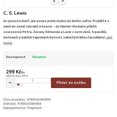
C. S. Lewis
Je spousta dveří, ale pouze jedny vedou do jiného světa. Projděte s
námi do země zázraků a kouzel - do Narnie! Sledujte příběh
sourozenců Petra, Zuzany, Edmunda a Lucie v zemi obrů, trpaslíků,
kentaurů a dalších tajemných bytostí, zakletých Bílou čarodějnicí.
celý
popis
Dostupnost
Skladem
299 Kč
/
ks
299 Kč
bez DPH
Přidat do košíku
Číslo produktu:
9788025360958
EAN kód:
9788025360958
Nakladatelství:
Fragment