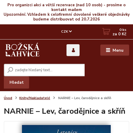
Pro organizci akci a větší rezervace (nad 10 osob) - prosíme o
kontakt mailem
Upozornění: Vzhledem k celofiremní dovolené veškeré objednávky
budeme distribuovat od 20.7.2026
0
ks
CZK
za
0 Kč
Menu
Hledat
Úvod
Knihy/Nakladatelé
NARNIE – Lev, čarodějnice a skříň
NARNIE – Lev, čarodějnice a skříň