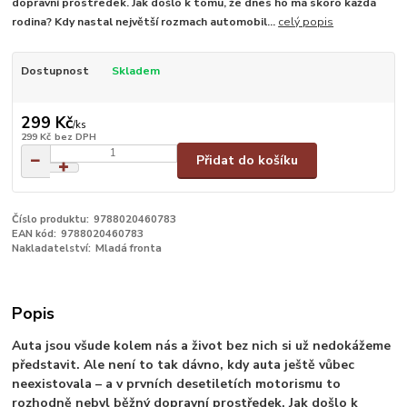
dopravní prostředek. Jak došlo k tomu, že dnes ho má skoro každá
rodina? Kdy nastal největší rozmach automobil...
celý popis
Dostupnost
Skladem
299 Kč
/
ks
299 Kč
bez DPH
Přidat do košíku
Číslo produktu:
9788020460783
EAN kód:
9788020460783
Nakladatelství:
Mladá fronta
Popis
Auta jsou všude kolem nás a život bez nich si už nedokážeme
představit. Ale není to tak dávno, kdy auta ještě vůbec
neexistovala – a v prvních desetiletích motorismu to
rozhodně nebyl běžný dopravní prostředek. Jak došlo k