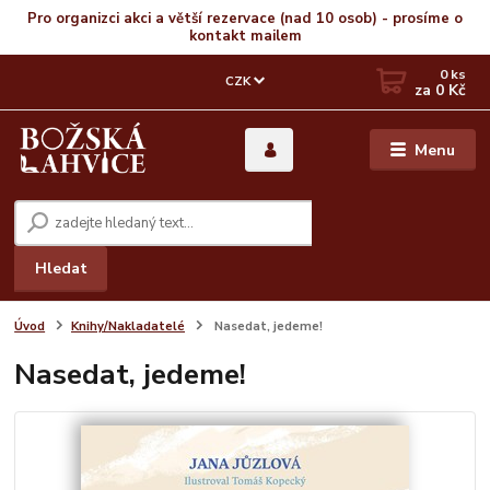
Pro organizci akci a větší rezervace (nad 10 osob) - prosíme o
kontakt mailem
0
ks
CZK
za
0 Kč
Menu
Hledat
Úvod
Knihy/Nakladatelé
Nasedat, jedeme!
Nasedat, jedeme!