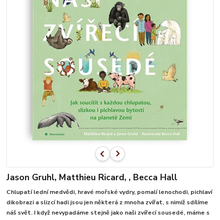
Jason Gruhl, Matthieu Ricard, , Becca Hall
Chlupatí lední medvědi, hravé mořské vydry, pomalí lenochodi, pichlaví
dikobrazi a slizcí hadi jsou jen některá z mnoha zvířat, s nimiž sdílíme
náš svět. I když nevypadáme stejně jako naši zvířecí sousedé, máme s