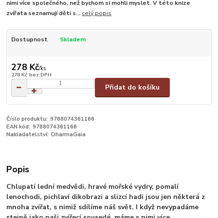
nimi více společného, než bychom si mohli myslet. V této knize
zvířata seznamují děti s...
celý popis
Dostupnost
Skladem
278 Kč
/
ks
278 Kč
bez DPH
Přidat do košíku
Číslo produktu:
9788074361166
EAN kód:
9788074361166
Nakladatelství:
DharmaGaia
Popis
Chlupatí lední medvědi, hravé mořské vydry, pomalí
lenochodi, pichlaví dikobrazi a slizcí hadi jsou jen některá z
mnoha zvířat, s nimiž sdílíme náš svět. I když nevypadáme
stejně jako naši zvířecí sousedé, máme s nimi více