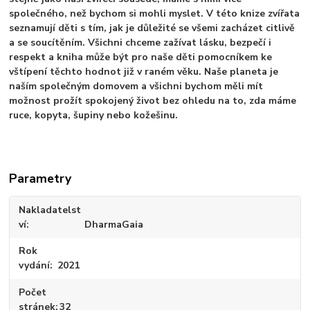
společného, než bychom si mohli myslet. V této knize zvířata
seznamují děti s tím, jak je důležité se všemi zacházet citlivě
a se soucítěním. Všichni chceme zažívat lásku, bezpečí i
respekt a kniha může být pro naše děti pomocníkem ke
vštípení těchto hodnot již v raném věku. Naše planeta je
naším společným domovem a všichni bychom měli mít
možnost prožít spokojený život bez ohledu na to, zda máme
ruce, kopyta, šupiny nebo kožešinu.
Parametry
Nakladatelst
ví
DharmaGaia
Rok
vydání
2021
Počet
stránek
32