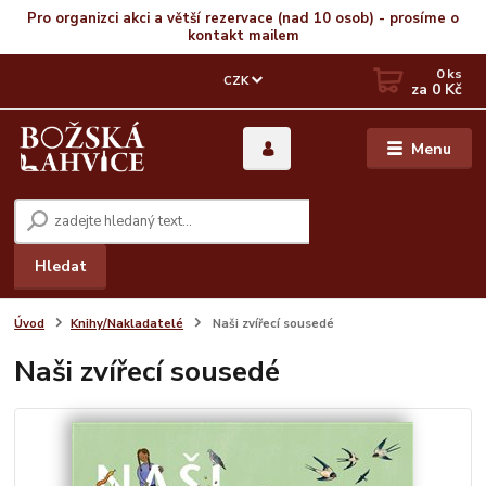
Pro organizci akci a větší rezervace (nad 10 osob) - prosíme o
kontakt mailem
0
ks
CZK
za
0 Kč
Menu
Hledat
Úvod
Knihy/Nakladatelé
Naši zvířecí sousedé
Naši zvířecí sousedé