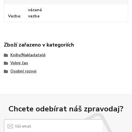
vázaná
Vazba
vazba
Zboží zařazeno v kategoriích
Knihy/Nakladatelé
Volný čas
Osobní rozvoj
Chcete odebírat náš zpravodaj?