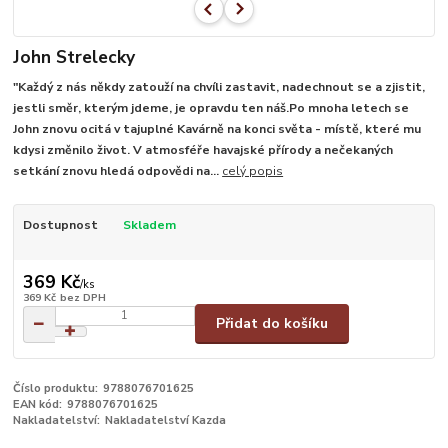
John Strelecky
"Každý z nás někdy zatouží na chvíli zastavit, nadechnout se a zjistit,
jestli směr, kterým jdeme, je opravdu ten náš.Po mnoha letech se
John znovu ocitá v tajuplné Kavárně na konci světa - místě, které mu
kdysi změnilo život. V atmosféře havajské přírody a nečekaných
setkání znovu hledá odpovědi na...
celý popis
Dostupnost
Skladem
369 Kč
/
ks
369 Kč
bez DPH
Přidat do košíku
Číslo produktu:
9788076701625
EAN kód:
9788076701625
Nakladatelství:
Nakladatelství Kazda