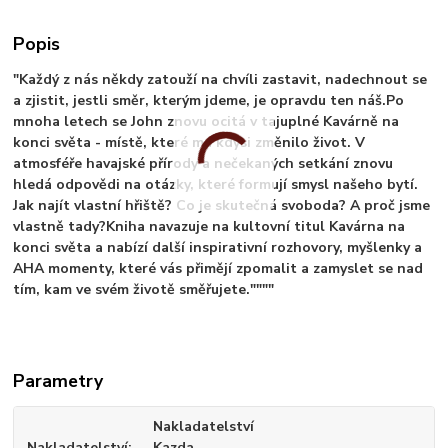
Popis
"Každý z nás někdy zatouží na chvíli zastavit, nadechnout se
a zjistit, jestli směr, kterým jdeme, je opravdu ten náš.Po
mnoha letech se John znovu ocitá v tajuplné Kavárně na
konci světa - místě, které mu kdysi změnilo život. V
atmosféře havajské přírody a nečekaných setkání znovu
hledá odpovědi na otázky, které formují smysl našeho bytí.
Jak najít vlastní hřiště? Co je skutečná svoboda? A proč jsme
vlastně tady?Kniha navazuje na kultovní titul Kavárna na
konci světa a nabízí další inspirativní rozhovory, myšlenky a
AHA momenty, které vás přimějí zpomalit a zamyslet se nad
tím, kam ve svém životě směřujete.""""
Parametry
Nakladatelství
Nakladatelství
Kazda