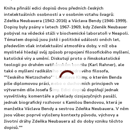
Kniha přináší edici dopisů dvou předních českých
intelektuálních osobností a v osobním vztahu švagrů:
Zdeňka Neubauera (1942-2016) a Václava Bendy (1946-1999).
Dopisy byly psány v letech 1967-1969, kdy Zdeněk Neubauer
pobýval na vědecké stáži v biochemické laboratoři v Neapoli.
Tématem dopisů jsou jistě i politické události oněch let,
především však intelektuální atmosféra doby, v níž oba
myslitelé hledají svůj způsob propojení filosofického myšlení,
katolické víry a umění. Diskutují proto o římskokatolické
teologii po druhém vatikánském koncilu (Karl Rahner), ale
také o myšlení radikálního nekatedrového filosofa,
""českého Nietzscheho"" Ladislava Klímy, o kterém Benda
píše diplomovou práci, nebo o duchovních principech ve
výtvarném díle Josefa Šímy. Edici dopisů doplňují jednak
vysvětlivky, komentáře a překlady cizojazyčných pasáží,
jednak biografický rozhovor s Kamilou Bendovou, která je
manželka Václava Bendy a sestrou Zdeňka Neubauera. V něm
jsou vůbec poprvé vyloženy kontexty původu, výchovy a
životní dráhy Zdeňka Neubauera až do doby vzniku těchto
dopisů.""