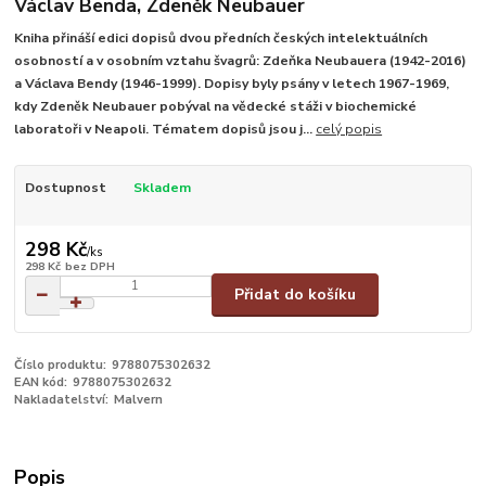
Václav Benda, Zdeněk Neubauer
Kniha přináší edici dopisů dvou předních českých intelektuálních
osobností a v osobním vztahu švagrů: Zdeňka Neubauera (1942-2016)
a Václava Bendy (1946-1999). Dopisy byly psány v letech 1967-1969,
kdy Zdeněk Neubauer pobýval na vědecké stáži v biochemické
laboratoři v Neapoli. Tématem dopisů jsou j...
celý popis
Dostupnost
Skladem
298 Kč
/
ks
298 Kč
bez DPH
Přidat do košíku
Číslo produktu:
9788075302632
EAN kód:
9788075302632
Nakladatelství:
Malvern
Popis