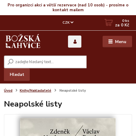
Pro organizci akci a větší rezervace (nad 10 osob) - prosíme o
kontakt mailem
0
ks
CZK
za
0 Kč
Menu
Hledat
Úvod
Knihy/Nakladatelé
Neapolské listy
Neapolské listy