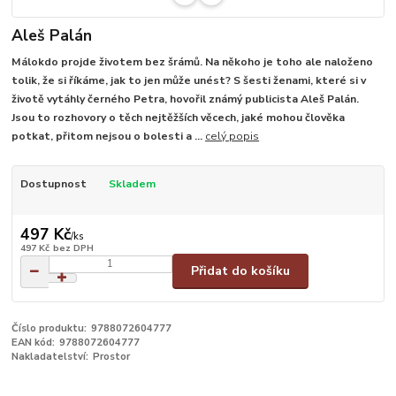
Aleš Palán
Málokdo projde životem bez šrámů. Na někoho je toho ale naloženo
tolik, že si říkáme, jak to jen může unést? S šesti ženami, které si v
životě vytáhly černého Petra, hovořil známý publicista Aleš Palán.
Jsou to rozhovory o těch nejtěžších věcech, jaké mohou člověka
potkat, přitom nejsou o bolesti a ...
celý popis
Dostupnost
Skladem
497 Kč
/
ks
497 Kč
bez DPH
Přidat do košíku
Číslo produktu:
9788072604777
EAN kód:
9788072604777
Nakladatelství:
Prostor