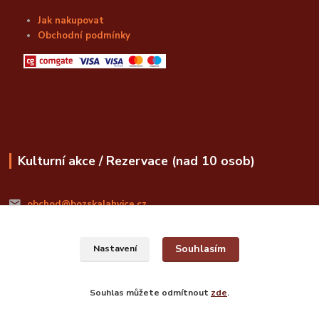
Jak nakupovat
Obchodní podmínky
Kulturní akce / Rezervace (nad 10 osob)
obchod@bozskalahvice.cz
Souhlasím
Nastavení
Souhlas můžete odmítnout
zde
.
© Božská Lahvice s.r.o.