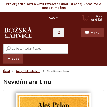
Pro organizci akci a větší rezervace (nad 10 osob) - prosíme o
kontakt mailem
0
ks
CZK
za
0 Kč
Menu
Hledat
Úvod
Knihy/Nakladatelé
Nevidím ani tmu
Nevidím ani tmu