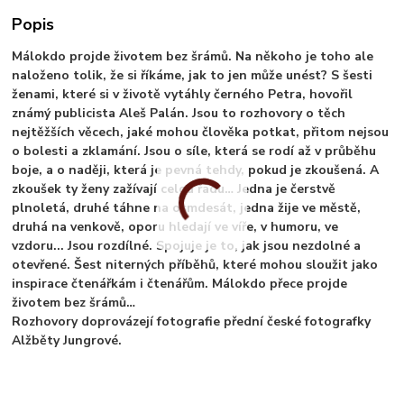
Popis
Málokdo projde životem bez šrámů. Na někoho je toho ale
naloženo tolik, že si říkáme, jak to jen může unést? S šesti
ženami, které si v životě vytáhly černého Petra, hovořil
známý publicista Aleš Palán. Jsou to rozhovory o těch
nejtěžších věcech, jaké mohou člověka potkat, přitom nejsou
o bolesti a zklamání. Jsou o síle, která se rodí až v průběhu
boje, a o naději, která je pevná tehdy, pokud je zkoušená. A
zkoušek ty ženy zažívají celou řadu… Jedna je čerstvě
plnoletá, druhé táhne na osmdesát, jedna žije ve městě,
druhá na venkově, oporu hledají ve víře, v humoru, ve
vzdoru... Jsou rozdílné. Spojuje je to, jak jsou nezdolné a
otevřené. Šest niterných příběhů, které mohou sloužit jako
inspirace čtenářkám i čtenářům. Málokdo přece projde
životem bez šrámů…
Rozhovory doprovázejí fotografie přední české fotografky
Alžběty Jungrové.