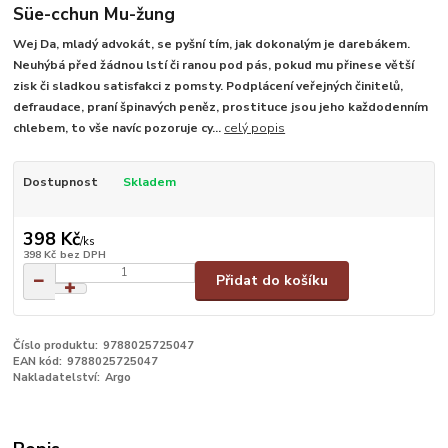
Süe-cchun Mu-žung
Wej Da, mladý advokát, se pyšní tím, jak dokonalým je darebákem.
Neuhýbá před žádnou lstí či ranou pod pás, pokud mu přinese větší
zisk či sladkou satisfakci z pomsty. Podplácení veřejných činitelů,
defraudace, praní špinavých peněz, prostituce jsou jeho každodenním
chlebem, to vše navíc pozoruje cy...
celý popis
Dostupnost
Skladem
398 Kč
/
ks
398 Kč
bez DPH
Přidat do košíku
Číslo produktu:
9788025725047
EAN kód:
9788025725047
Nakladatelství:
Argo