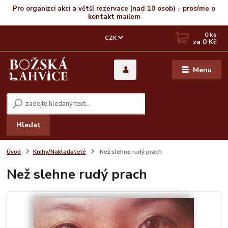
Pro organizci akci a větší rezervace (nad 10 osob) - prosíme o
kontakt mailem
0
ks
CZK
za
0 Kč
Menu
Hledat
Úvod
Knihy/Nakladatelé
Než slehne rudý prach
Než slehne rudý prach