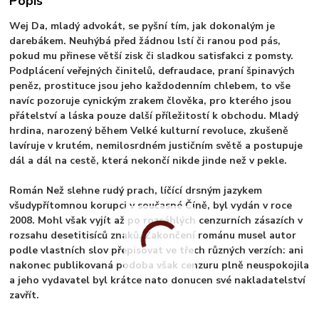
Popis
Wej Da, mladý advokát, se pyšní tím, jak dokonalým je
darebákem. Neuhýbá před žádnou lstí či ranou pod pás,
pokud mu přinese větší zisk či sladkou satisfakci z pomsty.
Podplácení veřejných činitelů, defraudace, praní špinavých
peněz, prostituce jsou jeho každodenním chlebem, to vše
navíc pozoruje cynickým zrakem člověka, pro kterého jsou
přátelství a láska pouze další příležitostí k obchodu. Mladý
hrdina, narozený během Velké kulturní revoluce, zkušeně
lavíruje v krutém, nemilosrdném justičním světě a postupuje
dál a dál na cestě, která nekončí nikde jinde než v pekle.
Román Než slehne rudý prach, líčící drsným jazykem
všudypřítomnou korupci v současné Číně, byl vydán v roce
2008. Mohl však vyjít až po rozsáhlých cenzurních zásazích v
rozsahu desetitisíců znaků. Zakončení románu musel autor
podle vlastních slov přepisovat ve třech různých verzích: ani
nakonec publikovaná podoba však cenzuru plně neuspokojila
a jeho vydavatel byl krátce nato donucen své nakladatelství
zavřít.