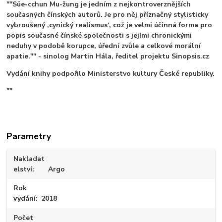
""Süe-cchun Mu-žung je jedním z nejkontroverznějších
současných čínských autorů. Je pro něj příznačný stylisticky
vybroušený ,cynický realismus‘, což je velmi účinná forma pro
popis současné čínské společnosti s jejími chronickými
neduhy v podobě korupce, úřední zvůle a celkové morální
apatie."" - sinolog Martin Hála, ředitel projektu Sinopsis.cz
Vydání knihy podpořilo Ministerstvo kultury České republiky.
""
Parametry
Nakladat
elství
Argo
Rok
vydání
2018
Počet