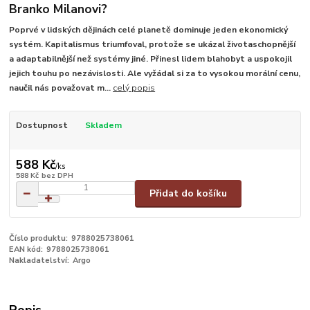
Branko Milanovi?
Poprvé v lidských dějinách celé planetě dominuje jeden ekonomický
systém. Kapitalismus triumfoval, protože se ukázal životaschopnější
a adaptabilnější než systémy jiné. Přinesl lidem blahobyt a uspokojil
jejich touhu po nezávislosti. Ale vyžádal si za to vysokou morální cenu,
naučil nás považovat m...
celý popis
Dostupnost
Skladem
588 Kč
/
ks
588 Kč
bez DPH
Přidat do košíku
Číslo produktu:
9788025738061
EAN kód:
9788025738061
Nakladatelství:
Argo
Popis