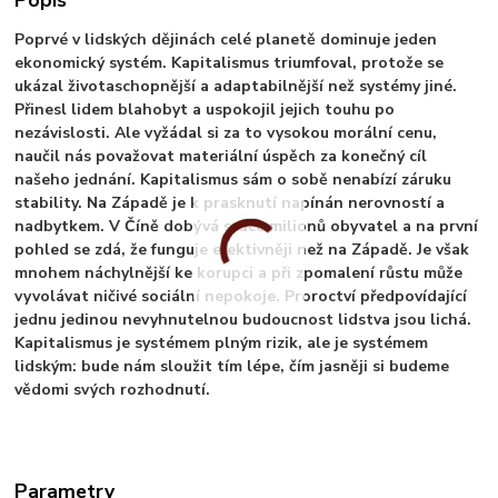
Poprvé v lidských dějinách celé planetě dominuje jeden
ekonomický systém. Kapitalismus triumfoval, protože se
ukázal životaschopnější a adaptabilnější než systémy jiné.
Přinesl lidem blahobyt a uspokojil jejich touhu po
nezávislosti. Ale vyžádal si za to vysokou morální cenu,
naučil nás považovat materiální úspěch za konečný cíl
našeho jednání. Kapitalismus sám o sobě nenabízí záruku
stability. Na Západě je k prasknutí napínán nerovností a
nadbytkem. V Číně dobývá srdce milionů obyvatel a na první
pohled se zdá, že funguje efektivněji než na Západě. Je však
mnohem náchylnější ke korupci a při zpomalení růstu může
vyvolávat ničivé sociální nepokoje. Proroctví předpovídající
jednu jedinou nevyhnutelnou budoucnost lidstva jsou lichá.
Kapitalismus je systémem plným rizik, ale je systémem
lidským: bude nám sloužit tím lépe, čím jasněji si budeme
vědomi svých rozhodnutí.
Parametry