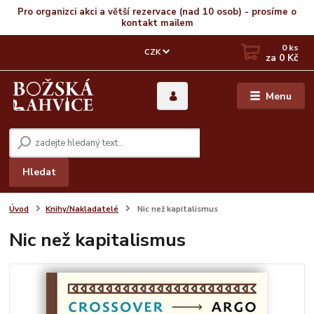
Pro organizci akci a větší rezervace (nad 10 osob) - prosíme o
kontakt mailem
0
ks
CZK
za
0 Kč
Menu
Hledat
Úvod
Knihy/Nakladatelé
Nic než kapitalismus
Nic než kapitalismus