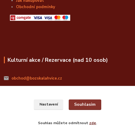
Jak nakupovat
Obchodní podmínky
Kulturní akce / Rezervace (nad 10 osob)
obchod@bozskalahvice.cz
Souhlasím
Nastavení
© Božská Lahvice s.r.o.
Souhlas můžete odmítnout
zde
.