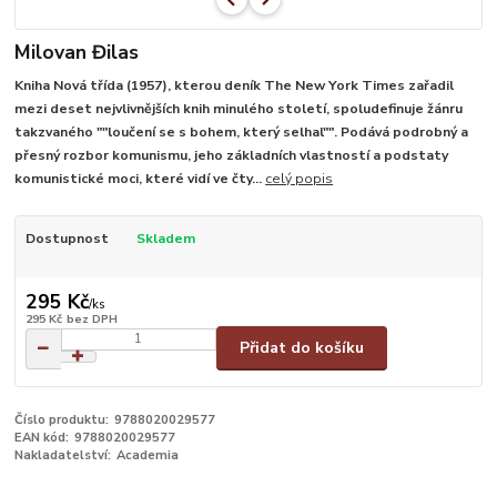
Milovan Đilas
Kniha Nová třída (1957), kterou deník The New York Times zařadil
mezi deset nejvlivnějších knih minulého století, spoludefinuje žánru
takzvaného ""loučení se s bohem, který selhal"". Podává podrobný a
přesný rozbor komunismu, jeho základních vlastností a podstaty
komunistické moci, které vidí ve čty...
celý popis
Dostupnost
Skladem
295 Kč
/
ks
295 Kč
bez DPH
Přidat do košíku
Číslo produktu:
9788020029577
EAN kód:
9788020029577
Nakladatelství:
Academia