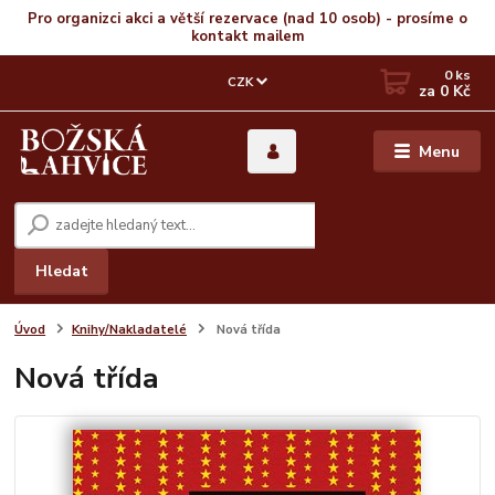
Pro organizci akci a větší rezervace (nad 10 osob) - prosíme o
kontakt mailem
0
ks
CZK
za
0 Kč
Menu
Hledat
Úvod
Knihy/Nakladatelé
Nová třída
Nová třída