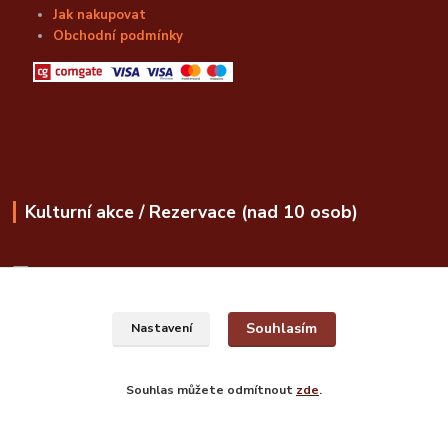
Jak nakupovat
Obchodní podmínky
Kulturní akce / Rezervace (nad 10 osob)
obchod@bozskalahvice.cz
Souhlasím
Nastavení
Souhlas můžete odmítnout
zde
.
© Božská Lahvice s.r.o.