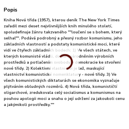
Popis
Kniha Nová třída (1957), kterou deník The New York Times
zařadil mezi deset nejvlivnějších knih minulého století,
spoludefinuje žánru takzvaného ""loučení se s bohem, který
selhal"". Podává podrobný a přesný rozbor komunismu, jeho
základních vlastností a podstaty komunistické moci, které
vidí ve čtyřech základních bodech: 1) Ve všech státech, ve
kterých komunisté vládli, došlo znárodněním výrobních
prostředků a potlačením svobody a demokracie ke stvoření
nové třídy. 2) Kolektivní vlastnictví je lež, maskující
vlastnictví komunistické nomenklatury - nové třídy. 3) Ve
všech komunistických diktaturách se ekonomika vyznačuje
plýtváním obludných rozměrů. 4) Nová třída, komunističtí
oligarchové, zredukovala celý socialismus a komunismus na
pouhou apologii moci a snahu o její udržení za jakoukoli cenu
a jakýmikoli prostředky.""