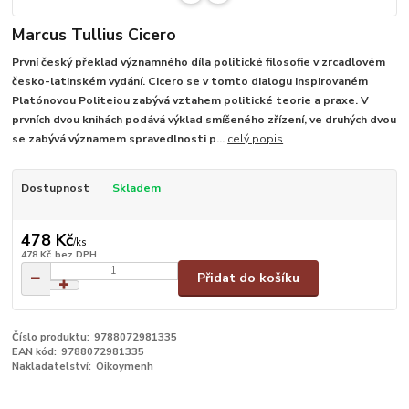
Marcus Tullius Cicero
První český překlad významného díla politické filosofie v zrcadlovém
česko-latinském vydání. Cicero se v tomto dialogu inspirovaném
Platónovou Politeiou zabývá vztahem politické teorie a praxe. V
prvních dvou knihách podává výklad smíšeného zřízení, ve druhých dvou
se zabývá významem spravedlnosti p...
celý popis
Dostupnost
Skladem
478 Kč
/
ks
478 Kč
bez DPH
Přidat do košíku
Číslo produktu:
9788072981335
EAN kód:
9788072981335
Nakladatelství:
Oikoymenh