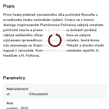
Popis
První český překlad významného díla politické filosofie v
zrcadlovém česko-latinském vydání. Cicero se v tomto
dialogu inspirovaném Platónovou Politeiou zabývá vztahem
politické teorie a praxe. V prvních dvou knihách podává
výklad smíšeného zřízení, ve druhých dvou se zabývá
významem spravedlnosti pro stát, v poslední, šesté knize
nás seznamuje se Scipionovým snem. Přeložil a úvodní studii
napsal J. Janoušek. Komentářem a poznámkami opatřili A.
Havlíček a H. Fořtová.
Parametry
Nakladatelst
ví
Oikoymenh
Rok
vydání
2010