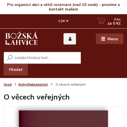
Pro organizci akci a větší rezervace (nad 10 osob) - prosíme o
kontakt mailem
0
ks
CZK
za
0 Kč
Menu
Hledat
Úvod
Knihy/Nakladatelé
O věcech veřejných
O věcech veřejných