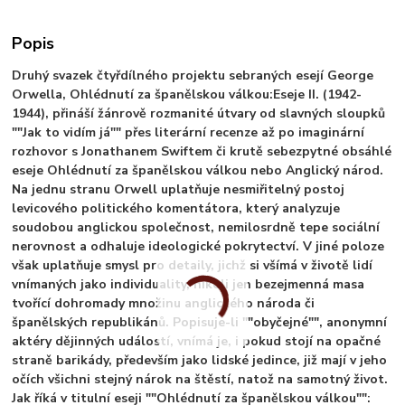
Popis
Druhý svazek čtyřdílného projektu sebraných esejí George
Orwella, Ohlédnutí za španělskou válkou:Eseje II. (1942-
1944), přináší žánrově rozmanité útvary od slavných sloupků
""Jak to vidím já"" přes literární recenze až po imaginární
rozhovor s Jonathanem Swiftem či krutě sebezpytné obsáhlé
eseje Ohlédnutí za španělskou válkou nebo Anglický národ.
Na jednu stranu Orwell uplatňuje nesmiřitelný postoj
levicového politického komentátora, který analyzuje
soudobou anglickou společnost, nemilosrdně tepe sociální
nerovnost a odhaluje ideologické pokrytectví. V jiné poloze
však uplatňuje smysl pro detaily, jichž si všímá v životě lidí
vnímaných jako individuality, nikoli jen bezejmenná masa
tvořící dohromady množinu anglického národa či
španělských republikánů. Popisuje-li ""obyčejné"", anonymní
aktéry dějinných událostí, vnímá je, i pokud stojí na opačné
straně barikády, především jako lidské jedince, již mají v jeho
očích všichni stejný nárok na štěstí, natož na samotný život.
Jak říká v titulní eseji ""Ohlédnutí za španělskou válkou"":