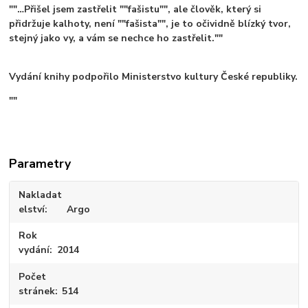
""…Přišel jsem zastřelit ""fašistu"", ale člověk, který si
přidržuje kalhoty, není ""fašista"", je to očividně blízký tvor,
stejný jako vy, a vám se nechce ho zastřelit.""
Vydání knihy podpořilo Ministerstvo kultury České republiky.
""
Parametry
Nakladat
elství
Argo
Rok
vydání
2014
Počet
stránek
514