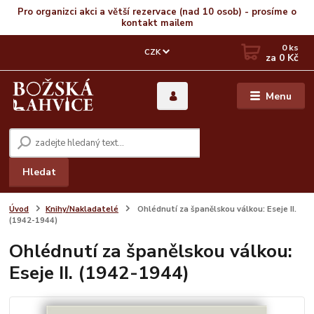
Pro organizci akci a větší rezervace (nad 10 osob) - prosíme o
kontakt mailem
0
ks
CZK
za
0 Kč
Menu
Hledat
Úvod
Knihy/Nakladatelé
Ohlédnutí za španělskou válkou: Eseje II.
(1942-1944)
Ohlédnutí za španělskou válkou:
Eseje II. (1942-1944)