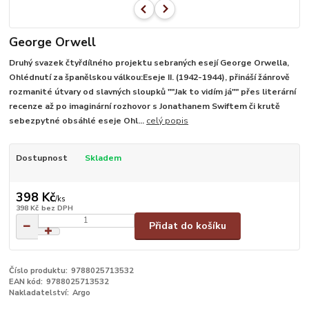
George Orwell
Druhý svazek čtyřdílného projektu sebraných esejí George Orwella,
Ohlédnutí za španělskou válkou:Eseje II. (1942-1944), přináší žánrově
rozmanité útvary od slavných sloupků ""Jak to vidím já"" přes literární
recenze až po imaginární rozhovor s Jonathanem Swiftem či krutě
sebezpytné obsáhlé eseje Ohl...
celý popis
Dostupnost
Skladem
398 Kč
/
ks
398 Kč
bez DPH
Přidat do košíku
Číslo produktu:
9788025713532
EAN kód:
9788025713532
Nakladatelství:
Argo