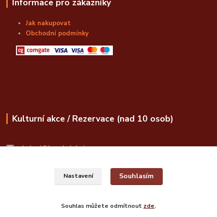
Informace pro zákazníky
Jak nakupovat
Obchodní podmínky
Kulturní akce / Rezervace (nad 10 osob)
obchod@bozskalahvice.cz
Souhlasím
Nastavení
Souhlas můžete odmítnout
zde
.
© Božská Lahvice s.r.o.