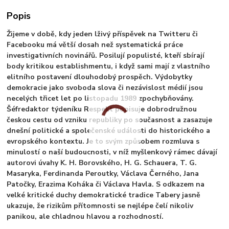
Popis
Žijeme v době, kdy jeden lživý příspěvek na Twitteru či
Facebooku má větší dosah než systematická práce
investigativních novinářů. Posilují populisté, kteří sbírají
body kritikou establishmentu, i když sami mají z vlastního
elitního postavení dlouhodobý prospěch. Výdobytky
demokracie jako svoboda slova či nezávislost médií jsou
necelých třicet let po listopadu 1989 zpochybňovány.
Šéfredaktor týdeníku Respekt popisuje dobrodružnou
českou cestu od vzniku republiky po současnost a zasazuje
dnešní politické a společenské události do historického a
evropského kontextu. Je to svým způsobem rozmluva s
minulostí o naší budoucnosti, v níž myšlenkový rámec dávají
autorovi úvahy K. H. Borovského, H. G. Schauera, T. G.
Masaryka, Ferdinanda Peroutky, Václava Černého, Jana
Patočky, Erazima Koháka či Václava Havla. S odkazem na
velké kritické duchy demokratické tradice Tabery jasně
ukazuje, že rizikům přítomnosti se nejlépe čelí nikoliv
panikou, ale chladnou hlavou a rozhodností.