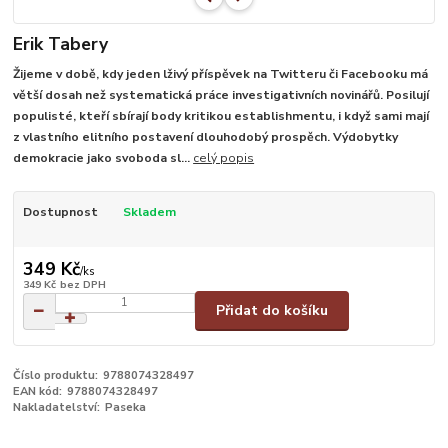
Erik Tabery
Žijeme v době, kdy jeden lživý příspěvek na Twitteru či Facebooku má
větší dosah než systematická práce investigativních novinářů. Posilují
populisté, kteří sbírají body kritikou establishmentu, i když sami mají
z vlastního elitního postavení dlouhodobý prospěch. Výdobytky
demokracie jako svoboda sl...
celý popis
Dostupnost
Skladem
349 Kč
/
ks
349 Kč
bez DPH
Přidat do košíku
Číslo produktu:
9788074328497
EAN kód:
9788074328497
Nakladatelství:
Paseka