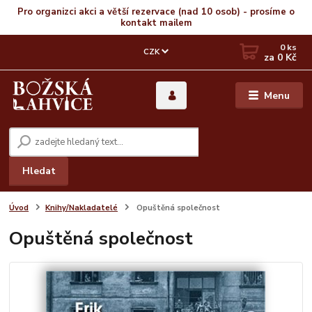
Pro organizci akci a větší rezervace (nad 10 osob) - prosíme o
kontakt mailem
0
ks
CZK
za
0 Kč
Menu
Hledat
Úvod
Knihy/Nakladatelé
Opuštěná společnost
Opuštěná společnost