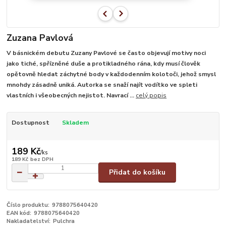
Zuzana Pavlová
V básnickém debutu Zuzany Pavlové se často objevují motivy noci
jako tiché, spřízněné duše a protikladného rána, kdy musí člověk
opětovně hledat záchytné body v každodenním kolotoči, jehož smysl
mnohdy zásadně uniká. Autorka se snaží najít vodítko ve spleti
vlastních i všeobecných nejistot. Navrací ...
celý popis
Dostupnost
Skladem
189 Kč
/
ks
189 Kč
bez DPH
Přidat do košíku
Číslo produktu:
9788075640420
EAN kód:
9788075640420
Nakladatelství:
Pulchra