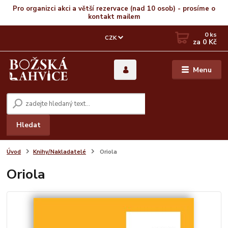
Pro organizci akci a větší rezervace (nad 10 osob) - prosíme o
kontakt mailem
0
ks
CZK
za
0 Kč
Menu
Hledat
Úvod
Knihy/Nakladatelé
Oriola
Oriola