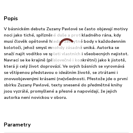
Popis
V básnickém debutu Zuzany Pavlové se často objevují motivy
noci jako tiché, spřízněné duše a protikladného rána, kdy
musí člověk opětovně hledat záchytné body v každodenním
kolotoči, jehož smysl mnohdy zásadně uniká. Autorka se
snaží najít vodítko ve spleti vlastních i všeobecných nejistot.
Navrací se ke krajině (příslovečné i konkrétní) jako k jistotě,
která ji celý život doprovází. Ve svých básních se vyrovnává
se vštípenou představou o ideálním životě, se ztrátami i
znovuobjevenými krásami (ne)všednosti. Přestože jde o první
sbírku Zuzany Pavlové, texty snesené do předmětné knihy
jsou vyzrálé, promyšlené a přesné a napovídají, že jejich
autorka není novickou v oboru.
Parametry