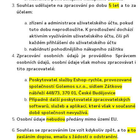
Souhlas udělujete na zpracování po dobu
5 let
a to za
účelem:
zřízení a administrace uživatelského účtu, pokud
tuto dobu neprodloužíte. K prodloužení dochází
aktivním využíváním uživatelského účtu, čili při
každém přihlášení do uživatelského účtu
nabídnutí pohodlnějšího nákupního zážitku
Zpracování osobních údajů je prováděno Správcem
osobních údajů, osobní údaje však mohou zpracovávat i
tito zpracovatelé:
Poskytovatel služby Eshop-rychle, provozované
společností Golemos s.r.o., sídlem Zátkovo
nábřeží 448/73, 370 01, České Budějovice
Případně další poskytovatelé zpracovatelských
softwarů, služeb a aplikací, které však v současné
době společnost nevyužívá.
Osobní údaje
nebudou
předány mimo území EU.
Souhlas se zpracováním lze vzít kdykoliv zpět, a to
a to
zasláním dopisu, emailu s žádostí o odstranění
.