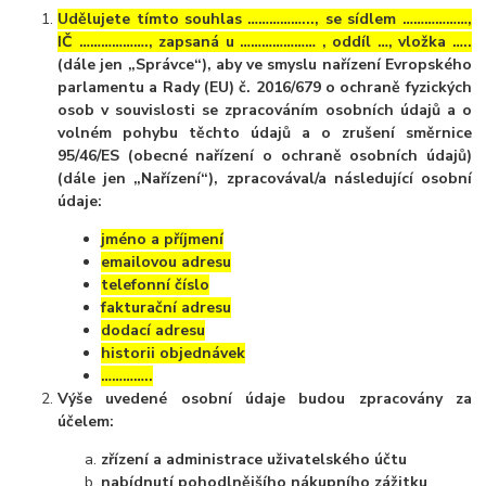
Udělujete tímto souhlas ……………..., se sídlem ………………,
IČ ………………., zapsaná u ………………… , oddíl …, vložka …..
(dále jen
„Správce“
), aby ve smyslu nařízení Evropského
parlamentu a Rady (EU) č. 2016/679 o ochraně fyzických
osob v souvislosti se zpracováním osobních údajů a o
volném pohybu těchto údajů a o zrušení směrnice
95/46/ES (obecné nařízení o ochraně osobních údajů)
(dále jen
„Nařízení“
), zpracovával/a následující osobní
údaje:
jméno a příjmení
emailovou adresu
telefonní číslo
fakturační adresu
dodací adresu
historii objednávek
…………..
Výše uvedené osobní údaje budou zpracovány za
účelem:
zřízení a administrace uživatelského účtu
nabídnutí pohodlnějšího nákupního zážitku