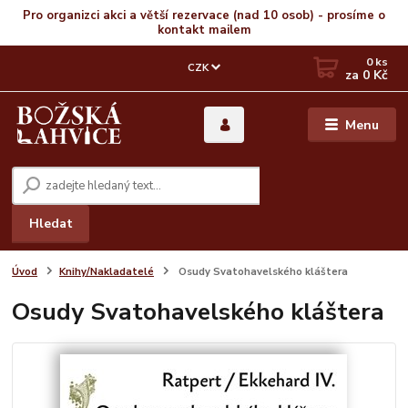
Pro organizci akci a větší rezervace (nad 10 osob) - prosíme o
kontakt mailem
0
ks
CZK
za
0 Kč
Menu
Hledat
Úvod
Knihy/Nakladatelé
Osudy Svatohavelského kláštera
Osudy Svatohavelského kláštera