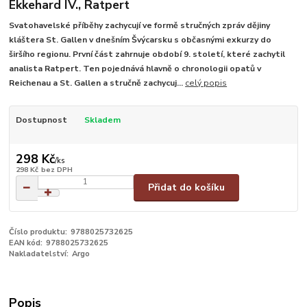
Ekkehard IV., Ratpert
Svatohavelské příběhy zachycují ve formě stručných zpráv dějiny
kláštera St. Gallen v dnešním Švýcarsku s občasnými exkurzy do
širšího regionu. První část zahrnuje období 9. století, které zachytil
analista Ratpert. Ten pojednává hlavně o chronologii opatů v
Reichenau a St. Gallen a stručně zachycuj...
celý popis
Dostupnost
Skladem
298 Kč
/
ks
298 Kč
bez DPH
Přidat do košíku
Číslo produktu:
9788025732625
EAN kód:
9788025732625
Nakladatelství:
Argo
Popis