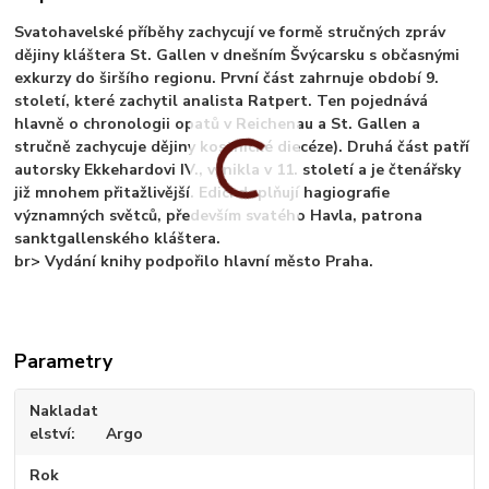
Svatohavelské příběhy zachycují ve formě stručných zpráv
dějiny kláštera St. Gallen v dnešním Švýcarsku s občasnými
exkurzy do širšího regionu. První část zahrnuje období 9.
století, které zachytil analista Ratpert. Ten pojednává
hlavně o chronologii opatů v Reichenau a St. Gallen a
stručně zachycuje dějiny kostnické diecéze). Druhá část patří
autorsky Ekkehardovi IV., vznikla v 11. století a je čtenářsky
již mnohem přitažlivější. Edici doplňují hagiografie
významných světců, především svatého Havla, patrona
sanktgallenského kláštera.
br> Vydání knihy podpořilo hlavní město Praha.
Parametry
Nakladat
elství
Argo
Rok