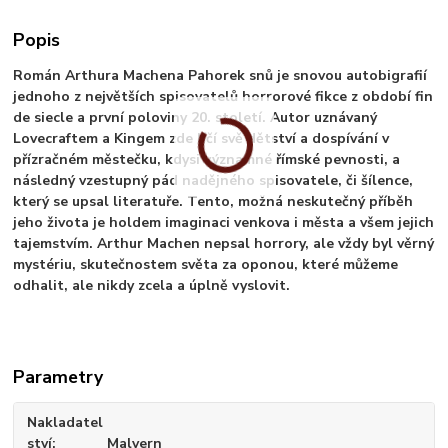
Popis
Román Arthura Machena Pahorek snů je snovou autobigrafií
jednoho z největších spisovatelů horrorové fikce z období fin
de siecle a první poloviny 20. století. Autor uznávaný
Lovecraftem a Kingem zde líčí svě dětství a dospívání v
přízračném městečku, kdysi významné římské pevnosti, a
následný vzestupný pád nadějného spisovatele, či šílence,
který se upsal literatuře. Tento, možná neskutečný příběh
jeho života je holdem imaginaci venkova i města a všem jejich
tajemstvím. Arthur Machen nepsal horrory, ale vždy byl věrný
mystériu, skutečnostem světa za oponou, které můžeme
odhalit, ale nikdy zcela a úplně vyslovit.
Parametry
Nakladatel
ství
Malvern