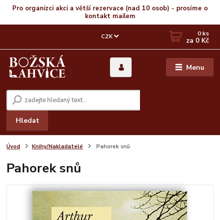
Pro organizci akci a větší rezervace (nad 10 osob) - prosíme o
kontakt mailem
0
ks
CZK
za
0 Kč
Menu
Hledat
Úvod
Knihy/Nakladatelé
Pahorek snů
Pahorek snů