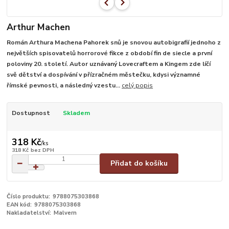
Arthur Machen
Román Arthura Machena Pahorek snů je snovou autobigrafií jednoho z
největších spisovatelů horrorové fikce z období fin de siecle a první
poloviny 20. století. Autor uznávaný Lovecraftem a Kingem zde líčí
svě dětství a dospívání v přízračném městečku, kdysi významné
římské pevnosti, a následný vzestu...
celý popis
Dostupnost
Skladem
318 Kč
/
ks
318 Kč
bez DPH
Přidat do košíku
Číslo produktu:
9788075303868
EAN kód:
9788075303868
Nakladatelství:
Malvern