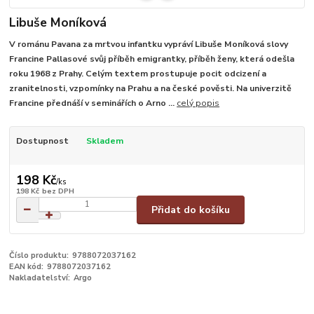
Libuše Moníková
V románu Pavana za mrtvou infantku vypráví Libuše Moníková slovy
Francine Pallasové svůj příběh emigrantky, příběh ženy, která odešla
roku 1968 z Prahy. Celým textem prostupuje pocit odcizení a
zranitelnosti, vzpomínky na Prahu a na české pověsti. Na univerzitě
Francine přednáší v seminářích o Arno ...
celý popis
Dostupnost
Skladem
198 Kč
/
ks
198 Kč
bez DPH
Přidat do košíku
Číslo produktu:
9788072037162
EAN kód:
9788072037162
Nakladatelství:
Argo