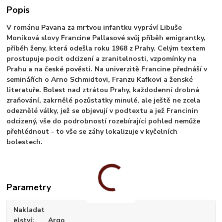
Popis
V románu Pavana za mrtvou infantku vypráví Libuše
Moníková slovy Francine Pallasové svůj příběh emigrantky,
příběh ženy, která odešla roku 1968 z Prahy. Celým textem
prostupuje pocit odcizení a zranitelnosti, vzpomínky na
Prahu a na české pověsti. Na univerzitě Francine přednáší v
seminářích o Arno Schmidtovi, Franzu Kafkovi a ženské
literatuře. Bolest nad ztrátou Prahy, každodenní drobná
zraňování, zakrnělé pozůstatky minulé, ale ještě ne zcela
odeznělé války, jež se objevují v podtextu a jež Francinin
odcizený, vše do podrobností rozebírající pohled nemůže
přehlédnout - to vše se záhy lokalizuje v kyčelních
bolestech.
Parametry
Nakladat
elství
Argo