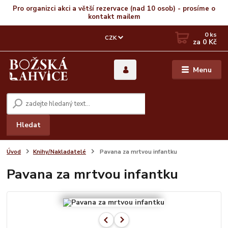
Pro organizci akci a větší rezervace (nad 10 osob) - prosíme o
kontakt mailem
0
ks
CZK
za
0 Kč
Menu
Hledat
Úvod
Knihy/Nakladatelé
Pavana za mrtvou infantku
Pavana za mrtvou infantku