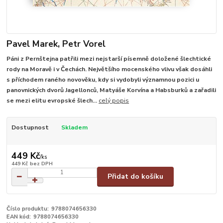
Pavel Marek, Petr Vorel
Páni z Pernštejna patřili mezi nejstarší písemně doložené šlechtické
rody na Moravě i v Čechách. Největšího mocenského vlivu však dosáhli
s příchodem raného novověku, kdy si vydobyli významnou pozici u
panovnických dvorů Jagellonců, Matyáše Korvína a Habsburků a zařadili
se mezi elitu evropské šlech...
celý popis
Dostupnost
Skladem
449 Kč
/
ks
449 Kč
bez DPH
Přidat do košíku
Číslo produktu:
9788074656330
EAN kód:
9788074656330