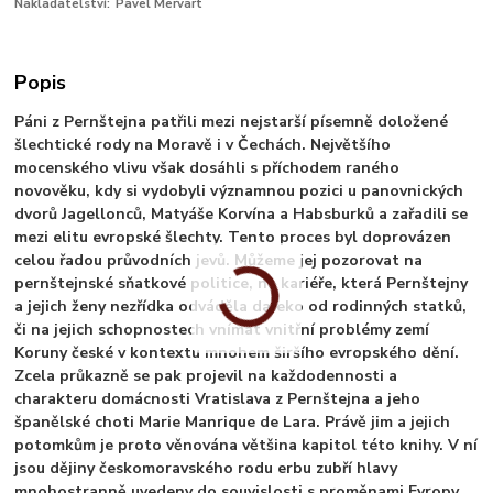
Nakladatelství:
Pavel Mervart
Popis
Páni z Pernštejna patřili mezi nejstarší písemně doložené
šlechtické rody na Moravě i v Čechách. Největšího
mocenského vlivu však dosáhli s příchodem raného
novověku, kdy si vydobyli významnou pozici u panovnických
dvorů Jagellonců, Matyáše Korvína a Habsburků a zařadili se
mezi elitu evropské šlechty. Tento proces byl doprovázen
celou řadou průvodních jevů. Můžeme jej pozorovat na
pernštejnské sňatkové politice, na kariéře, která Pernštejny
a jejich ženy nezřídka odváděla daleko od rodinných statků,
či na jejich schopnostech vnímat vnitřní problémy zemí
Koruny české v kontextu mnohem širšího evropského dění.
Zcela průkazně se pak projevil na každodennosti a
charakteru domácnosti Vratislava z Pernštejna a jeho
španělské choti Marie Manrique de Lara. Právě jim a jejich
potomkům je proto věnována většina kapitol této knihy. V ní
jsou dějiny českomoravského rodu erbu zubří hlavy
mnohostranně uvedeny do souvislosti s proměnami Evropy