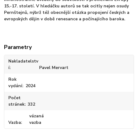
15.-17. století. V hledáčku autorů se tak ocitly nejen osudy
Pernštejnů, nýbrž též obecnější otázka propojení českých a
evropských dějin v době renesance a počínajícího baroka.
Parametry
Nakladatelstv
í
Pavel Mervart
Rok
vydání
2024
Počet
stránek
332
vázaná
Vazba
vazba