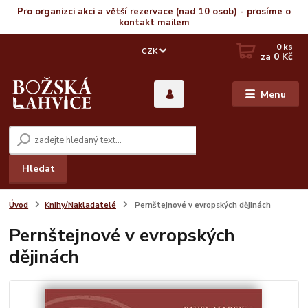
Pro organizci akci a větší rezervace (nad 10 osob) - prosíme o
kontakt mailem
0
ks
CZK
za
0 Kč
Menu
Hledat
Úvod
Knihy/Nakladatelé
Pernštejnové v evropských dějinách
Pernštejnové v evropských
dějinách