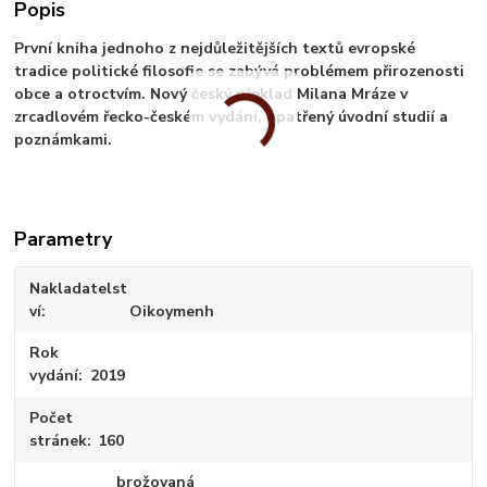
Popis
První kniha jednoho z nejdůležitějších textů evropské
tradice politické filosofie se zabývá problémem přirozenosti
obce a otroctvím. Nový český překlad Milana Mráze v
zrcadlovém řecko-českém vydání, opatřený úvodní studií a
poznámkami.
Parametry
Nakladatelst
ví
Oikoymenh
Rok
vydání
2019
Počet
stránek
160
brožovaná