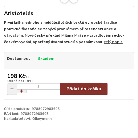
Aristotelés
První kniha jednoho z nejdůležitějších textů evropské tradice
politické filosofie se zabývá problémem přirozenosti obce a
otroctvím. Nový český překlad Milana Mráze v zrcadlovém řecko-
českém vydání, opatřený úvodní studií a poznámkami.
celý popis
Dostupnost
Skladem
198 Kč
/
ks
198 Kč
bez DPH
Přidat do košíku
Číslo produktu:
9788072983605
EAN kód:
9788072983605
Nakladatelství:
Oikoymenh