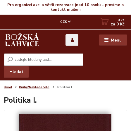
Pro organizci akci a větší rezervace (nad 10 osob) - prosíme o
kontakt mailem
0
ks
CZK
za
0 Kč
Menu
Hledat
Úvod
Knihy/Nakladatelé
Politika I.
Politika I.