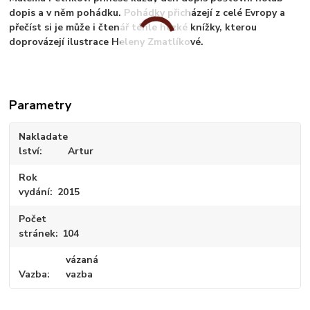
dopis a v něm pohádku. Pohádky přicházejí z celé Evropy a
přečíst si je může i čtenář téhle hezké knížky, kterou
doprovázejí ilustrace Heleny Zmatlíkové.
Parametry
Nakladate
lství
Artur
Rok
vydání
2015
Počet
stránek
104
vázaná
Vazba
vazba