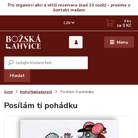
Pro organizci akci a větší rezervace (nad 10 osob) - prosíme o
kontakt mailem
0
ks
CZK
za
0 Kč
Menu
Hledat
Úvod
Knihy/Nakladatelé
Posílám ti pohádku
Posílám ti pohádku