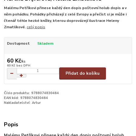
Malému Petříkovi přinese každý den dopis poštovní holub dopis a v
něm pohádku. Pohádky přicházejí z celé Evropy a přečíst si je může i
čtenář téhle hezké knížky, kterou doprovázejí ilustrace Heleny
Zmatlíkové.
celý popis
Dostupnost
Skladem
60 Kč
/
ks
60 Kč
bez DPH
Přidat do košíku
Číslo produktu:
9788074830464
EAN kód:
9788074830464
Nakladatelství:
Artur
Popis
Malému Petříkovi přinese každý den dopis poštovní holub