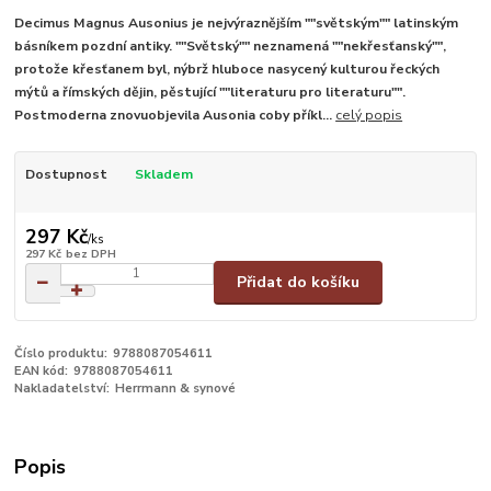
Decimus Magnus Ausonius je nejvýraznějším ""světským"" latinským
básníkem pozdní antiky. ""Světský"" neznamená ""nekřesťanský"",
protože křesťanem byl, nýbrž hluboce nasycený kulturou řeckých
mýtů a římských dějin, pěstující ""literaturu pro literaturu"".
Postmoderna znovuobjevila Ausonia coby příkl...
celý popis
Dostupnost
Skladem
297 Kč
/
ks
297 Kč
bez DPH
Přidat do košíku
Číslo produktu:
9788087054611
EAN kód:
9788087054611
Nakladatelství:
Herrmann & synové
Popis