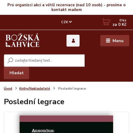
Pro organizci akci a větší rezervace (nad 10 osob) - prosíme o
kontakt mailem
0
ks
CZK
za
0 Kč
Menu
Hledat
Úvod
Knihy/Nakladatelé
Poslední legrace
Poslední legrace