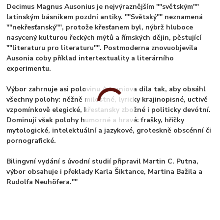
Decimus Magnus Ausonius je nejvýraznějším ""světským""
latinským básníkem pozdní antiky. ""Světský"" neznamená
""nekřesťanský"", protože křesťanem byl, nýbrž hluboce
nasycený kulturou řeckých mýtů a římských dějin, pěstující
""literaturu pro literaturu"". Postmoderna znovuobjevila
Ausonia coby příklad intertextuality a literárního
experimentu.
Výbor zahrnuje asi polovinu Ausoniova díla tak, aby obsáhl
všechny polohy: něžně milostné, lyricky krajinopisné, uctivě
vzpomínkově elegické, křesťansky zbožné i politicky devótní.
Dominují však polohy humorné a hravé: frašky, hříčky
mytologické, intelektuální a jazykové, groteskně obscénní či
pornografické.
Bilingvní vydání s úvodní studií připravil Martin C. Putna,
výbor obsahuje i překlady Karla Šiktance, Martina Bažila a
Rudolfa Neuhöfera.""