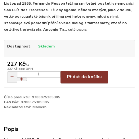
Listopad 1935. Fernando Pessoa leží na smrtelné posteli v nemocnici
Sao Luís dos Franceses. Tři dny agonie, během kterých, jako v deliriu,
velký portugalský básník přijímá své heteronymy, mluví s nimi,
stanovuje svá poslední přání a vede dialog s fantasmaty, která ho
celý život provázela. Antonio Ta...
celý popis
Dostupnost
Skladem
227 Kč
/
ks
227 Kč
bez DPH
Přidat do košíku
Číslo produktu:
9788075305305
EAN kód:
9788075305305
Nakladatelství:
Malvern
Popis