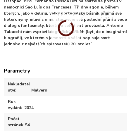
Listopad 1935. Fernando Pessoa leží na smrtelné posteli v
nemocnici Sao Luís dos Franceses. Tři dny agonie, během
kterých, jako v deliriu, velký portugalský básník přijímá své
heteronymy, mluví s nimi, stanovuje svá poslední přání a vede
dialog s fantasmaty, která ho celý život provázela. Antonio
Tabucchi nám vypráví biografický příběh (byť jde o imaginární
biografii), ve kterém s jemností a vášní popisuje smrt
jednoho z největších spisovatelů 20. století.
Parametry
Nakladatel
ství
Malvern
Rok
vydání
2024
Počet
stránek
54