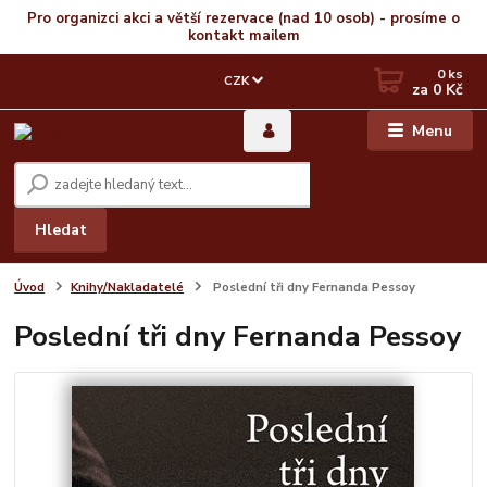
Pro organizci akci a větší rezervace (nad 10 osob) - prosíme o
kontakt mailem
0
ks
CZK
za
0 Kč
Menu
Hledat
Úvod
Knihy/Nakladatelé
Poslední tři dny Fernanda Pessoy
Poslední tři dny Fernanda Pessoy