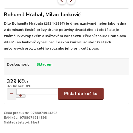
Bohumil Hrabal, Milan Jankovič
Dílo Bohumila Hrabala (1914-1997) je dnes uznávané nejen jako jedna
z dominant české prózy druhé poloviny dvacátého století, ale je
známé i v evropském a světovém kontextu. Přední znalec Hrabalova
díla Milan Jankovič vybral pro Českou knižnici soubor kratších
autorových próz z celého rozsahu jeho pr...
celý popis
Dostupnost
Skladem
329 Kč
/
ks
329 Kč
bez DPH
Přidat do košíku
Číslo produktu:
9788074914393
EAN kód:
9788074914393
Nakladatelství:
Host