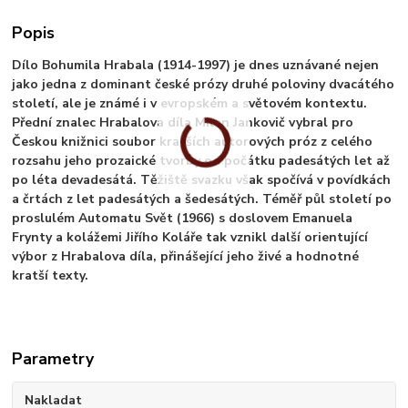
Popis
Dílo Bohumila Hrabala (1914-1997) je dnes uznávané nejen
jako jedna z dominant české prózy druhé poloviny dvacátého
století, ale je známé i v evropském a světovém kontextu.
Přední znalec Hrabalova díla Milan Jankovič vybral pro
Českou knižnici soubor kratších autorových próz z celého
rozsahu jeho prozaické tvorby od počátku padesátých let až
po léta devadesátá. Těžiště svazku však spočívá v povídkách
a črtách z let padesátých a šedesátých. Téměř půl století po
proslulém Automatu Svět (1966) s doslovem Emanuela
Frynty a kolážemi Jiřího Koláře tak vznikl další orientující
výbor z Hrabalova díla, přinášející jeho živé a hodnotné
kratší texty.
Parametry
Nakladat