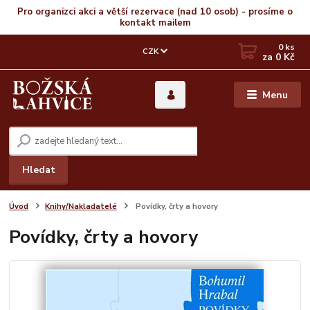
Pro organizci akci a větší rezervace (nad 10 osob) - prosíme o
kontakt mailem
0
ks
CZK
za
0 Kč
Menu
Hledat
Úvod
Knihy/Nakladatelé
Povídky, črty a hovory
Povídky, črty a hovory