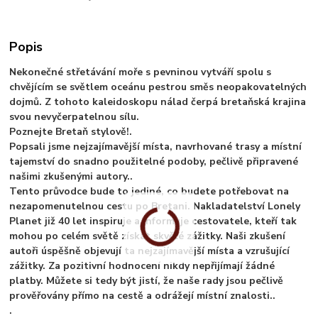
Popis
Nekonečné střetávání moře s pevninou vytváří spolu s
chvějícím se světlem oceánu pestrou směs neopakovatelných
dojmů. Z tohoto kaleidoskopu nálad čerpá bretaňská krajina
svou nevyčerpatelnou sílu.
Poznejte Bretaň stylově!.
Popsali jsme nejzajímavější místa, navrhované trasy a místní
tajemství do snadno použitelné podoby, pečlivě připravené
našimi zkušenými autory..
Tento průvodce bude to jediné, co budete potřebovat na
nezapomenutelnou cestu po Bretani. Nakladatelství Lonely
Planet již 40 let inspiruje a informuje cestovatele, kteří tak
mohou po celém světě získat skvělé zážitky. Naši zkušení
autoři úspěšně objevují ta nejzajímavější místa a vzrušující
zážitky. Za pozitivní hodnocení nikdy nepřijímají žádné
platby. Můžete si tedy být jistí, že naše rady jsou pečlivě
prověřovány přímo na cestě a odrážejí místní znalosti..
.