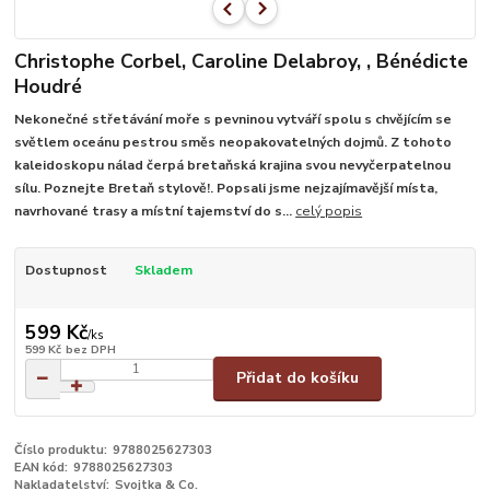
Christophe Corbel, Caroline Delabroy, , Bénédicte
Houdré
Nekonečné střetávání moře s pevninou vytváří spolu s chvějícím se
světlem oceánu pestrou směs neopakovatelných dojmů. Z tohoto
kaleidoskopu nálad čerpá bretaňská krajina svou nevyčerpatelnou
sílu. Poznejte Bretaň stylově!. Popsali jsme nejzajímavější místa,
navrhované trasy a místní tajemství do s...
celý popis
Dostupnost
Skladem
599 Kč
/
ks
599 Kč
bez DPH
Přidat do košíku
Číslo produktu:
9788025627303
EAN kód:
9788025627303
Nakladatelství:
Svojtka & Co.