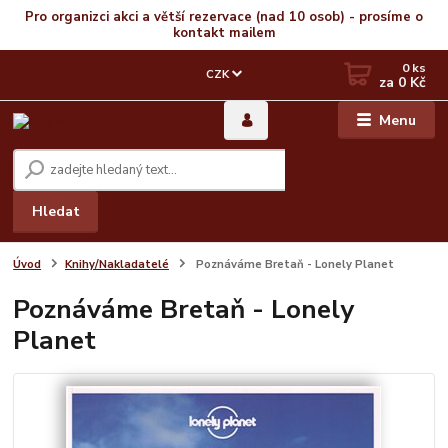
Pro organizci akci a větší rezervace (nad 10 osob) - prosíme o
kontakt mailem
0
ks
CZK
za
0 Kč
Menu
Hledat
Úvod
Knihy/Nakladatelé
Poznáváme Bretaň - Lonely Planet
Poznáváme Bretaň - Lonely
Planet