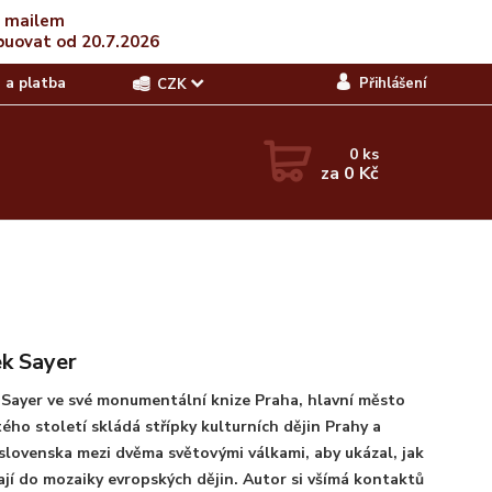
t mailem
buovat od 20.7.2026
 a platba
Přihlášení
CZK
0
ks
za
0 Kč
k Sayer
Sayer ve své monumentální knize Praha, hlavní město
ého století skládá střípky kulturních dějin Prahy a
lovenska mezi dvěma světovými válkami, aby ukázal, jak
jí do mozaiky evropských dějin. Autor si všímá kontaktů