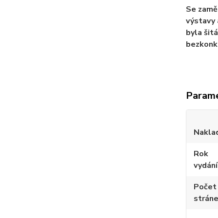
Se zaměř
výstavy 
byla šit
bezkonku
Param
Nakla
Rok
vydání
Počet
strán