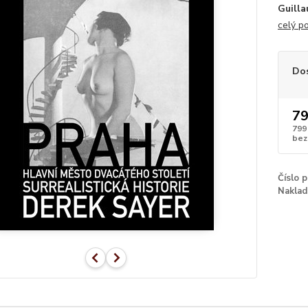
Guilla
celý p
Do
79
799
bez
Číslo 
Naklad