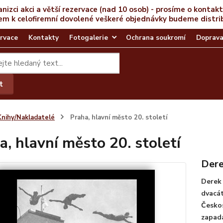
anizci akci a větší rezervace (nad 10 osob) - prosíme o kontak
em k celofiremní dovolené veškeré objednávky budeme distri
rvace
Kontakty
Fotogalerie
Ochrana soukromí
Doprava
t
Knihy/Nakladatelé
Praha, hlavní město 20. století
a, hlavní město 20. století
Dere
Derek 
dvacát
Českos
zapada