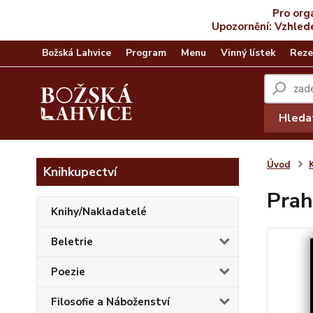
Pro org
Upozornění: Vzhled
Božská Lahvice
Program
Menu
Vinný lístek
Reze
Hleda
Úvod
Knihkupectví
Prah
Knihy/Nakladatelé
Beletrie
Poezie
Filosofie a Náboženství