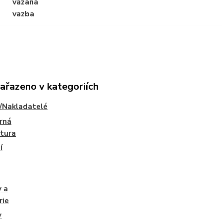
vázaná
vazba
zařazeno v kategoriích
/Nakladatelé
rná
atura
í
y a
rie
y