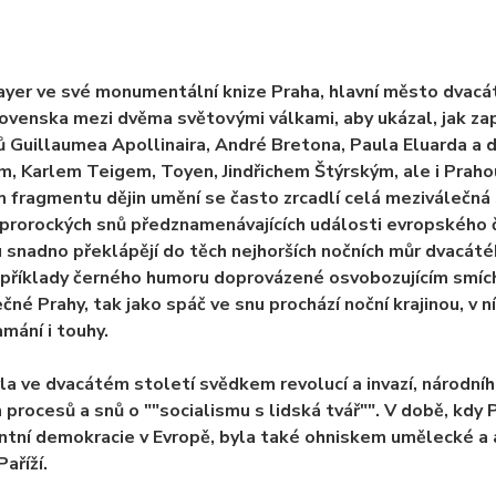
yer ve své monumentální knize Praha, hlavní město dvacáté
venska mezi dvěma světovými válkami, aby ukázal, jak zapa
 Guillaumea Apollinaira, André Bretona, Paula Eluarda a d
, Karlem Teigem, Toyen, Jindřichem Štýrským, ale i Praho
 fragmentu dějin umění se často zrcadlí celá meziválečná s
 prorockých snů předznamenávajících události evropského
 snadno překlápějí do těch nejhorších nočních můr dvacátéh
o příklady černého humoru doprovázené osvobozujícím smíc
čné Prahy, tak jako spáč ve snu prochází noční krajinou, v n
amání i touhy.
la ve dvacátém století svědkem revolucí a invazí, národníh
 procesů a snů o ""socialismu s lidská tvář"". V době, kdy
tní demokracie v Evropě, byla také ohniskem umělecké a 
aříží.