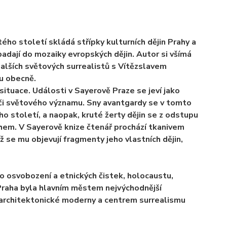
ho století skládá střípky kulturních dějin Prahy a
dají do mozaiky evropských dějin. Autor si všímá
alších světových surrealistů s Vítězslavem
u obecně.
ituace. Události v Sayerově Praze se jeví jako
 či světového významu. Sny avantgardy se v tomto
o století, a naopak, kruté žerty dějin se z odstupu
hem. V Sayerově knize čtenář prochází tkanivem
íž se mu objevují fragmenty jeho vlastních dějin,
o osvobození a etnických čistek, holocaustu,
 Praha byla hlavním městem nejvýchodnější
architektonické moderny a centrem surrealismu