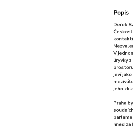
Popis
Derek Sa
Českoslo
kontaktů
Nezvalem
V jednom
úryvky z
prostoru
jeví jak
mezivále
jeho zkl
Praha by
soudních
parlamen
hned za P