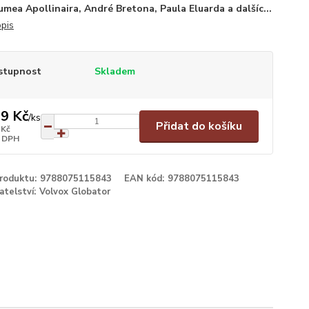
umea Apollinaira, André Bretona, Paula Eluarda a dalšíc...
opis
stupnost
Skladem
9 Kč
/
ks
Přidat do košíku
 Kč
 DPH
produktu:
9788075115843
EAN kód:
9788075115843
atelství:
Volvox Globator