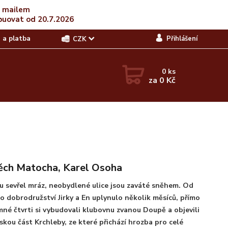
t mailem
buovat od 20.7.2026
 a platba
Přihlášení
CZK
0
ks
za
0 Kč
ěch Matocha, Karel Osoha
u sevřel mráz, neobydlené ulice jsou zaváté sněhem. Od
o dobrodružství Jirky a En uplynulo několik měsíců, přímo
mné čtvrti si vybudovali klubovnu zvanou Doupě a objevili
skou část Krchleby, ze které přichází hrozba pro celé