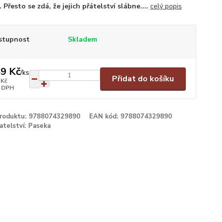
 Přesto se zdá, že jejich přátelství slábne....
celý popis
stupnost
Skladem
9 Kč
/
ks
Přidat do košíku
 Kč
 DPH
produktu:
9788074329890
EAN kód:
9788074329890
atelství:
Paseka