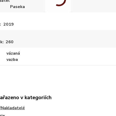
datel
Paseka
2019
ek
260
vázaná
vazba
zařazeno v kategoriích
/Nakladatelé
rie