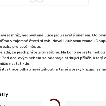
sevřel mráz, neobydlené ulice jsou zaváté sněhem. Od první
přímo v tajemné čtvrti si vybudovali klubovnu zvanou Doupě
 hrozba pro celé město.
e zdá, že jejich přátelství slábne. Na koho se ještě mohou
? Pod ocelovým nebem se odehraje strhující příběh, který v
může nastat klid.
 ilustrace odhalí nová zákoutí a tajné stezky křižující záha
etry