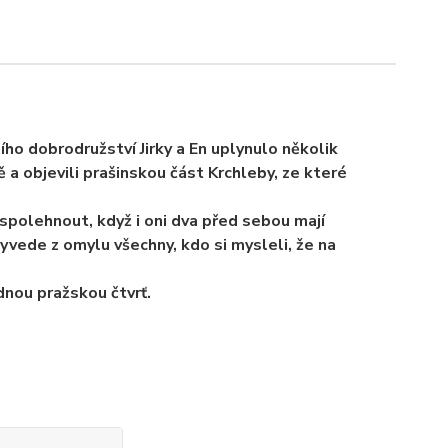
ho dobrodružství Jirky a En uplynulo několik
 a objevili prašinskou část Krchleby, ze které
 spolehnout, když i oni dva před sebou mají
yvede z omylu všechny, kdo si mysleli, že na
dnou pražskou čtvrť.