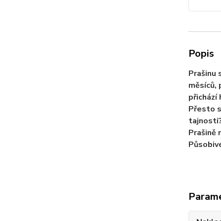
Popis
Prašinu 
měsíců, 
přichází
Přesto s
tajnosti
Prašině 
Působivé
Param