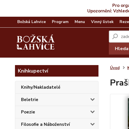
Pro org
Upozornění: Vzhled
Božská Lahvice
Program
Menu
Vinný lístek
Reze
Hleda
Úvod
Knihkupectví
Praš
Knihy/Nakladatelé
Beletrie
Poezie
Filosofie a Náboženství