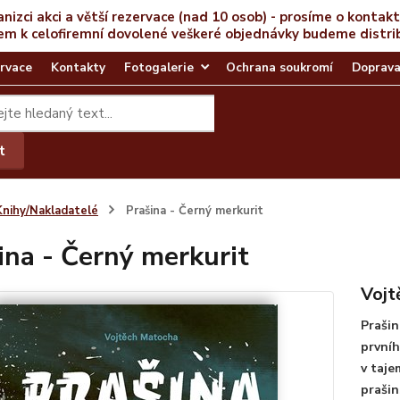
anizci akci a větší rezervace (nad 10 osob) - prosíme o kontak
em k celofiremní dovolené veškeré objednávky budeme distri
rvace
Kontakty
Fotogalerie
Ochrana soukromí
Doprava
t
Knihy/Nakladatelé
Prašina - Černý merkurit
ina - Černý merkurit
Vojt
Prašin
prvníh
v taje
prašin