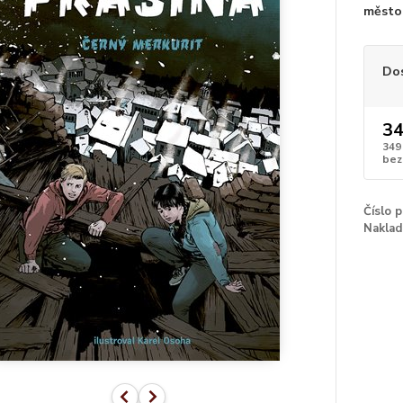
město.
Do
34
349
bez
Číslo 
Naklad