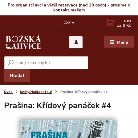
Pro organizci akci a větší rezervace (nad 10 osob) - prosíme o
kontakt mailem
0
ks
CZK
za
0 Kč
Menu
Hledat
Úvod
Knihy/Nakladatelé
Prašina: Křídový panáček #4
Prašina: Křídový panáček #4