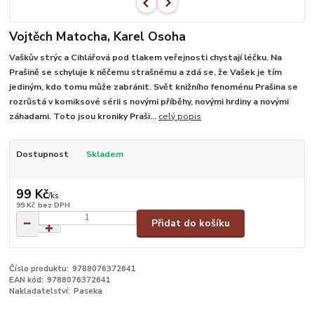
Vojtěch Matocha, Karel Osoha
Vaškův strýc a Cihlářová pod tlakem veřejnosti chystají léčku. Na
Prašině se schyluje k něčemu strašnému a zdá se, že Vašek je tím
jediným, kdo tomu může zabránit. Svět knižního fenoménu Prašina se
rozrůstá v komiksové sérii s novými příběhy, novými hrdiny a novými
záhadami. Toto jsou kroniky Praši...
celý popis
Dostupnost
Skladem
99 Kč
/
ks
99 Kč
bez DPH
Přidat do košíku
Číslo produktu:
9788076372641
EAN kód:
9788076372641
Nakladatelství:
Paseka