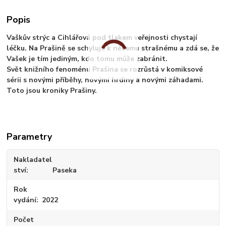
Popis
Vaškův strýc a Cihlářová pod tlakem veřejnosti chystají
léčku. Na Prašině se schyluje k něčemu strašnému a zdá se, že
Vašek je tím jediným, kdo tomu může zabránit.
Svět knižního fenoménu Prašina se rozrůstá v komiksové
sérii s novými příběhy, novými hrdiny a novými záhadami.
Toto jsou kroniky Prašiny.
Parametry
Nakladatel
ství
Paseka
Rok
vydání
2022
Počet