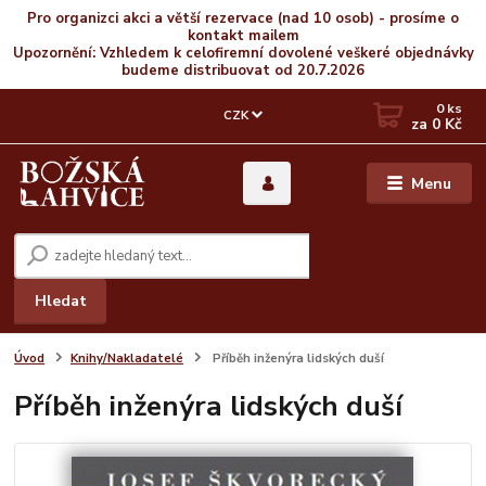
Pro organizci akci a větší rezervace (nad 10 osob) - prosíme o
kontakt mailem
Upozornění: Vzhledem k celofiremní dovolené veškeré objednávky
budeme distribuovat od 20.7.2026
0
ks
CZK
za
0 Kč
Menu
Hledat
Úvod
Knihy/Nakladatelé
Příběh inženýra lidských duší
Příběh inženýra lidských duší