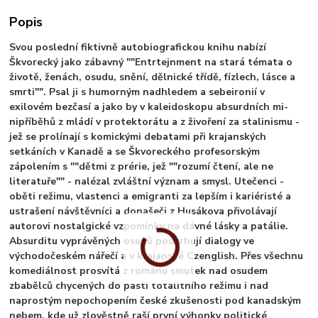
Popis
Svou poslední fiktivně autobiografickou knihu nabízí
Škvorecký jako zábavný ""Entrtejnment na stará témata o
životě, ženách, osudu, snění, dělnické třídě, fízlech, lásce a
smrti"". Psal ji s humorným nadhledem a sebeironií v
exilovém bezčasí a jako by v kaleidoskopu absurdních mi-
nipříběhů z mládí v protektorátu a z živoření za stalinismu -
jež se prolínají s komickými debatami při krajanských
setkáních v Kanadě a se Škvoreckého profesorským
zápolením s ""dětmi z prérie, jež ""rozumí čtení, ale ne
literatuře"" - nalézal zvláštní význam a smysl. Utečenci -
oběti režimu, vlastenci a emigranti za lepším i kariéristé a
ustrašení návštěvníci a donašeči z Husákova přivolávají
autorovi nostalgické vzpomínky na dávné lásky a patálie.
Absurditu vyprávěných osudů podtrhují dialogy ve
východočeském nářečí a v krajanské Czenglish. Přes všechnu
komediálnost prosvítá z románu smutek nad osudem
zbabělců chycených do pasti totalitního režimu i nad
naprostým nepochopením české zkušenosti pod kanadským
nebem, kde už zlověstně raší první výhonky politické