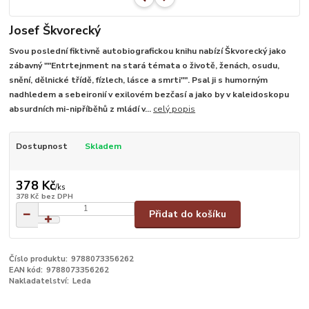
Josef Škvorecký
Svou poslední fiktivně autobiografickou knihu nabízí Škvorecký jako
zábavný ""Entrtejnment na stará témata o životě, ženách, osudu,
snění, dělnické třídě, fízlech, lásce a smrti"". Psal ji s humorným
nadhledem a sebeironií v exilovém bezčasí a jako by v kaleidoskopu
absurdních mi-nipříběhů z mládí v...
celý popis
Dostupnost
Skladem
378 Kč
/
ks
378 Kč
bez DPH
Přidat do košíku
Číslo produktu:
9788073356262
EAN kód:
9788073356262
Nakladatelství:
Leda