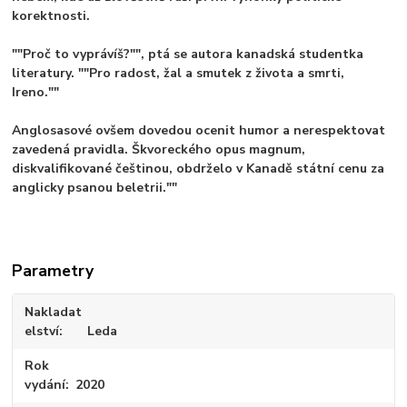
korektnosti.
""Proč to vyprávíš?"", ptá se autora kanadská studentka
literatury. ""Pro radost, žal a smutek z života a smrti,
Ireno.""
Anglosasové ovšem dovedou ocenit humor a nerespektovat
zavedená pravidla. Škvoreckého opus magnum,
diskvalifikované češtinou, obdrželo v Kanadě státní cenu za
anglicky psanou beletrii.""
Parametry
Nakladat
elství
Leda
Rok
vydání
2020