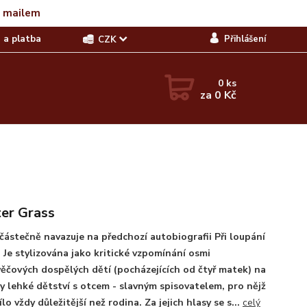
t mailem
 a platba
Přihlášení
CZK
0
ks
za
0 Kč
er Grass
částečně navazuje na předchozí autobiografii Při loupání
. Je stylizována jako kritické vzpomínání osmi
ěčových dospělých dětí (pocházejících od čtyř matek) na
y lehké dětství s otcem - slavným spisovatelem, pro nějž
ílo vždy důležitější než rodina. Za jejich hlasy se s...
celý