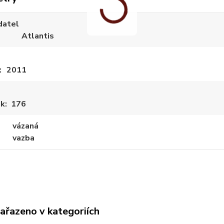
datel
Atlantis
2011
ek
176
vázaná
vazba
zařazeno v kategoriích