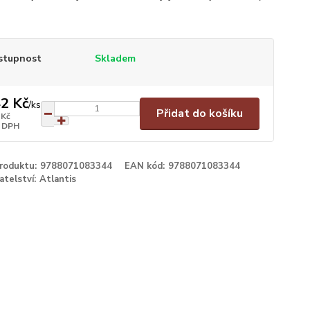
stupnost
Skladem
2 Kč
/
ks
Přidat do košíku
 Kč
 DPH
produktu:
9788071083344
EAN kód:
9788071083344
atelství:
Atlantis