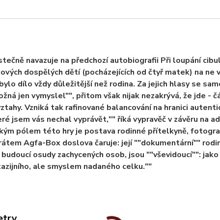
stečně navazuje na předchozí autobiografii Při loupání cibul
ových dospělých dětí (pocházejících od čtyř matek) na ne 
 bylo dílo vždy důležitější než rodina. Za jejich hlasy se sa
ožná jen vymyslel"", přitom však nijak nezakrývá, že jde - čá
vztahy. Vzniká tak rafinované balancování na hranici autentic
eré jsem vás nechal vyprávět,"" říká vypravěč v závěru na 
ckým pólem této hry je postava rodinné přítelkyně, fotog
átem Agfa-Box doslova čaruje: její ""dokumentární"" rodinné
 budoucí osudy zachycených osob, jsou ""vševidoucí"": jako 
tazijního, ale smyslem nadaného celku.""
etry