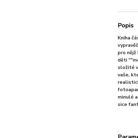
Popis
Kniha čá
vypravěč
pro nějž
děti ""m
složité 
vaše, kt
realisti
fotoapar
minulé a
sice fan
Param