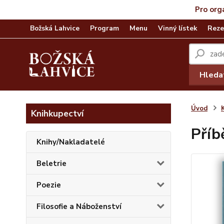
Pro org
Božská Lahvice
Program
Menu
Vinný lístek
Reze
Hleda
Úvod
Knihkupectví
Příb
Knihy/Nakladatelé
Beletrie
Poezie
Filosofie a Náboženství