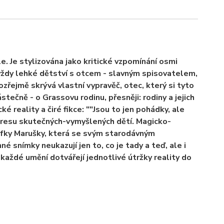
e. Je stylizována jako kritické vzpomínání osmi
vždy lehké dětství s otcem - slavným spisovatelem,
mozřejmě skrývá vlastní vypravěč, otec, který si tyto
stečně - o Grassovu rodinu, přesněji: rodiny a jejich
ké reality a čiré fikce: ""Jsou to jen pohádky, ale
adresu skutečných-vymyšlených dětí. Magicko-
rafky Marušky, která se svým starodávným
 snímky neukazují jen to, co je tady a teď, ale i
každé umění dotvářejí jednotlivé útržky reality do