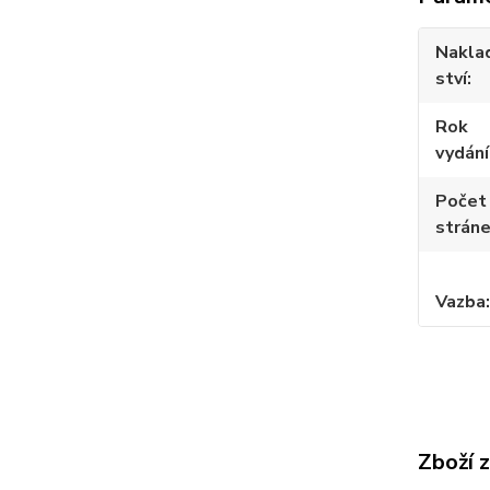
Nakla
ství
Rok
vydání
Počet
strán
Vazba
Zboží 