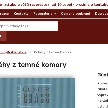
anizci akci a větší rezervace (nad 10 osob) - prosíme o kontak
rvace
Kontakty
Fotogalerie
Ochrana soukromí
Doprava
t
Knihy/Nakladatelé
Příběhy z temné komory
ěhy z temné komory
Günt
Kniha 
cibule
vyprav
ne vžd
bylo d