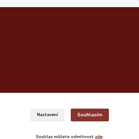
Souhlasím
Nastavení
Souhlas můžete odmítnout
zde
.