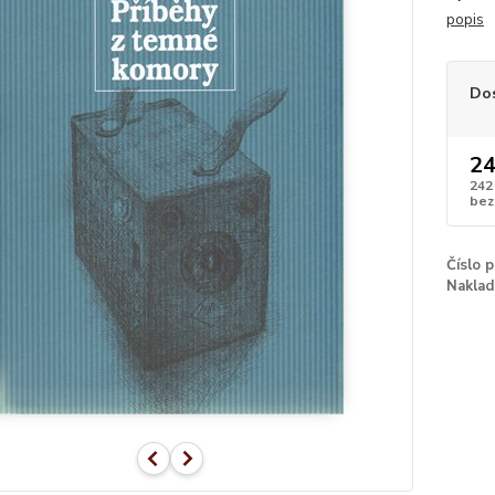
popis
Do
24
242
bez
Číslo 
Naklad