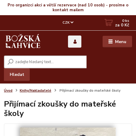
Pro organizci akci a větší rezervace (nad 10 osob) - prosíme o
kontakt mailem
0
ks
CZK
za
0 Kč
Menu
Hledat
Úvod
Knihy/Nakladatelé
Přijímací zkoušky do mateřské školy
Přijímací zkoušky do mateřské
školy