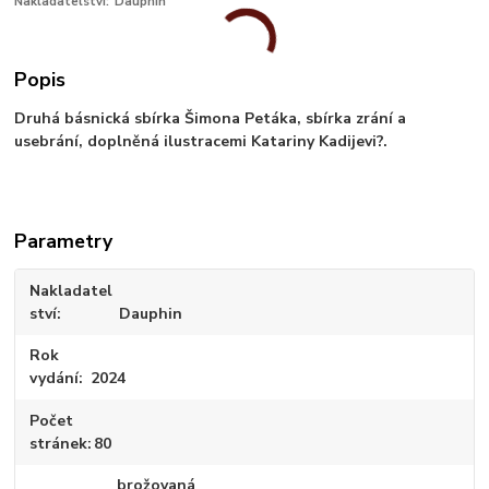
Nakladatelství:
Dauphin
Popis
Druhá básnická sbírka Šimona Petáka, sbírka zrání a
usebrání, doplněná ilustracemi Katariny Kadijevi?.
Parametry
Nakladatel
ství
Dauphin
Rok
vydání
2024
Počet
stránek
80
brožovaná