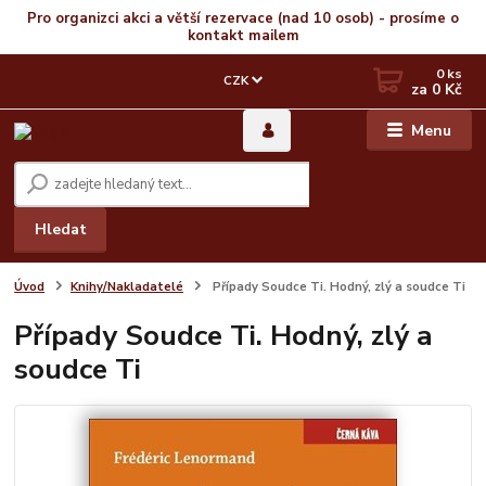
Pro organizci akci a větší rezervace (nad 10 osob) - prosíme o
kontakt mailem
0
ks
CZK
za
0 Kč
Menu
Hledat
Úvod
Knihy/Nakladatelé
Případy Soudce Ti. Hodný, zlý a soudce Ti
Případy Soudce Ti. Hodný, zlý a
soudce Ti