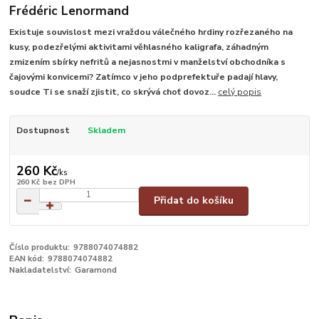
Frédéric Lenormand
Existuje souvislost mezi vraždou válečného hrdiny rozřezaného na
kusy, podezřelými aktivitami věhlasného kaligrafa, záhadným
zmizením sbírky nefritů a nejasnostmi v manželství obchodníka s
čajovými konvicemi? Zatímco v jeho podprefektuře padají hlavy,
soudce Ti se snaží zjistit, co skrývá choť dovoz...
celý popis
Dostupnost
Skladem
260 Kč
/
ks
260 Kč
bez DPH
Přidat do košíku
Číslo produktu:
9788074074882
EAN kód:
9788074074882
Nakladatelství:
Garamond