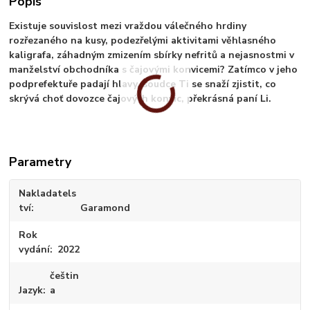
Popis
Existuje souvislost mezi vraždou válečného hrdiny
rozřezaného na kusy, podezřelými aktivitami věhlasného
kaligrafa, záhadným zmizením sbírky nefritů a nejasnostmi v
manželství obchodníka s čajovými konvicemi? Zatímco v jeho
podprefektuře padají hlavy, soudce Ti se snaží zjistit, co
skrývá choť dovozce čajových konvic, překrásná paní Li.
Parametry
Nakladatels
tví
Garamond
Rok
vydání
2022
češtin
Jazyk
a