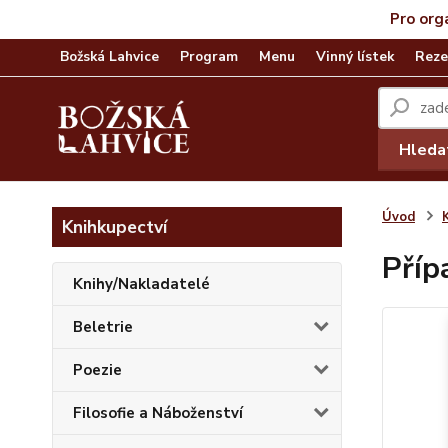
Pro org
Božská Lahvice
Program
Menu
Vinný lístek
Reze
Hleda
Úvod
Knihkupectví
Příp
Knihy/Nakladatelé
Beletrie
Poezie
Filosofie a Náboženství