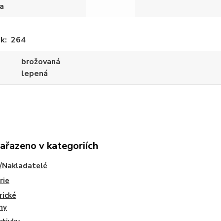
a
ek
264
brožovaná
lepená
zařazeno v kategoriích
/Nakladatelé
rie
rické
ny