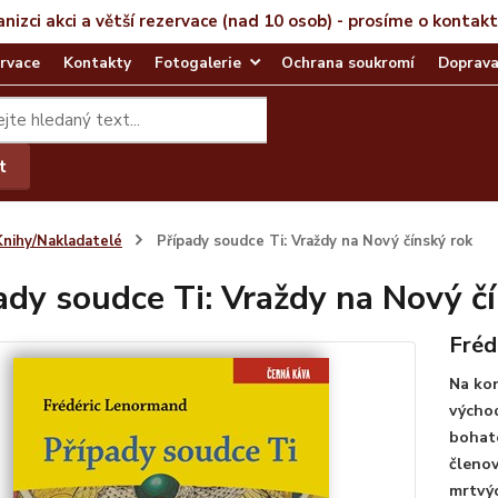
anizci akci a větší rezervace (nad 10 osob) - prosíme o kontak
rvace
Kontakty
Fotogalerie
Ochrana soukromí
Doprava
t
Knihy/Nakladatelé
Případy soudce Ti: Vraždy na Nový čínský rok
ady soudce Ti: Vraždy na Nový č
Fréd
Na kon
východ
bohaté
členov
mrtvýc