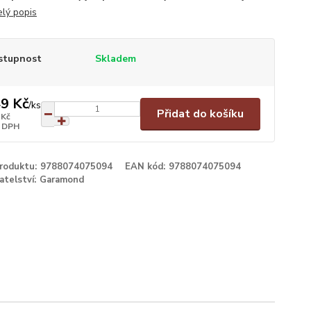
elý popis
stupnost
Skladem
9 Kč
/
ks
Přidat do košíku
 Kč
 DPH
produktu:
9788074075094
EAN kód:
9788074075094
atelství:
Garamond