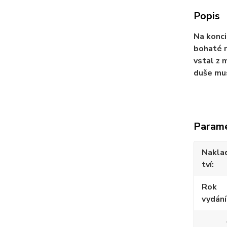
Popis
Na konci
bohaté r
vstal z 
duše mus
Param
Nakla
tví
Rok
vydání