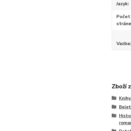
Jazyk
Počet
strán
Vazba
Zboží 
Knihy
Belet
Histo
roma