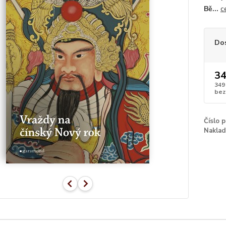
Bě...
c
Do
34
349
bez
Číslo 
Naklad