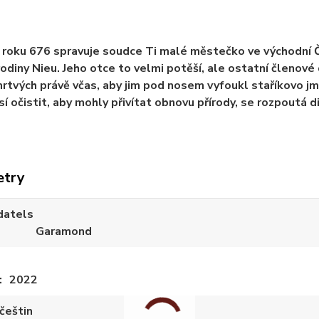
 roku 676 spravuje soudce Ti malé městečko ve východní Č
odiny Nieu. Jeho otce to velmi potěší, ale ostatní členov
mrtvých právě včas, aby jim pod nosem vyfoukl staříkovo j
í očistit, aby mohly přivítat obnovu přírody, se rozpoutá d
etry
datels
Garamond
2022
češtin