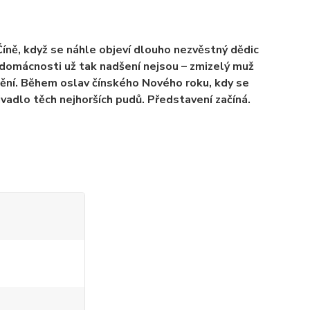
íně, když se náhle objeví dlouho nezvěstný dědic
é domácnosti už tak nadšení nejsou – zmizelý muž
mění. Během oslav čínského Nového roku, kdy se
ivadlo těch nejhorších pudů. Představení začíná.