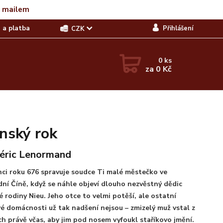
t mailem
 a platba
Přihlášení
CZK
0
ks
za
0 Kč
ínský rok
éric Lenormand
ci roku 676 spravuje soudce Ti malé městečko ve
ní Číně, když se náhle objeví dlouho nezvěstný dědic
 rodiny Nieu. Jeho otce to velmi potěší, ale ostatní
é domácnosti už tak nadšení nejsou – zmizelý muž vstal z
h právě včas, aby jim pod nosem vyfoukl staříkovo jmění.