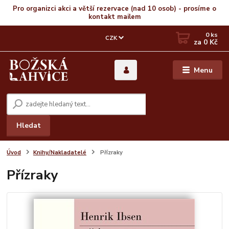
Pro organizci akci a větší rezervace (nad 10 osob) - prosíme o
kontakt mailem
0
ks
CZK
za
0 Kč
Menu
Hledat
Úvod
Knihy/Nakladatelé
Přízraky
Přízraky