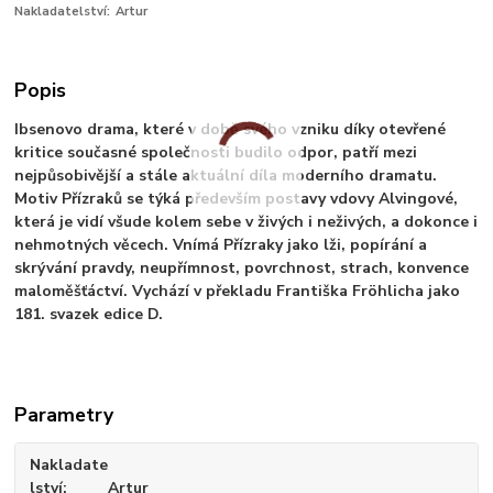
Nakladatelství:
Artur
Popis
Ibsenovo drama, které v době svého vzniku díky otevřené
kritice současné společnosti budilo odpor, patří mezi
nejpůsobivější a stále aktuální díla moderního dramatu.
Motiv Přízraků se týká především postavy vdovy Alvingové,
která je vidí všude kolem sebe v živých i neživých, a dokonce i
nehmotných věcech. Vnímá Přízraky jako lži, popírání a
skrývání pravdy, neupřímnost, povrchnost, strach, konvence
maloměšťáctví. Vychází v překladu Františka Fröhlicha jako
181. svazek edice D.
Parametry
Nakladate
lství
Artur