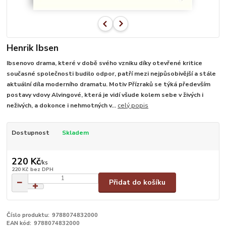
Henrik Ibsen
Ibsenovo drama, které v době svého vzniku díky otevřené kritice
současné společnosti budilo odpor, patří mezi nejpůsobivější a stále
aktuální díla moderního dramatu. Motiv Přízraků se týká především
postavy vdovy Alvingové, která je vidí všude kolem sebe v živých i
neživých, a dokonce i nehmotných v...
celý popis
Dostupnost
Skladem
220 Kč
/
ks
220 Kč
bez DPH
Přidat do košíku
Číslo produktu:
9788074832000
EAN kód:
9788074832000