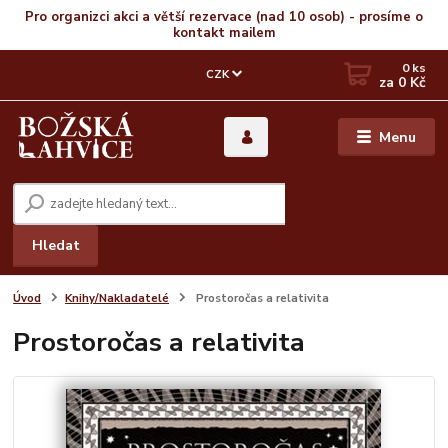
Pro organizci akci a větší rezervace (nad 10 osob) - prosíme o
kontakt mailem
0
ks
CZK
za
0 Kč
Menu
Hledat
Úvod
Knihy/Nakladatelé
Prostoročas a relativita
Prostoročas a relativita