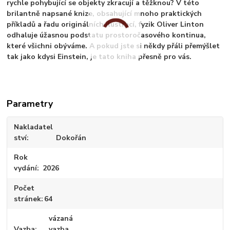
rychle pohybující se objekty zkracují a těžknou? V této
brilantně napsané knize, obsahující mnoho praktických
příkladů a řadu originálních ilustrací, fyzik Oliver Linton
odhaluje úžasnou podstatu prostoročasového kontinua,
které všichni obýváme. A pokud jste si někdy přáli přemýšlet
tak jako kdysi Einstein, je tato kniha přesně pro vás.
Parametry
Nakladatel
ství
Dokořán
Rok
vydání
2026
Počet
stránek
64
vázaná
Vazba
vazba