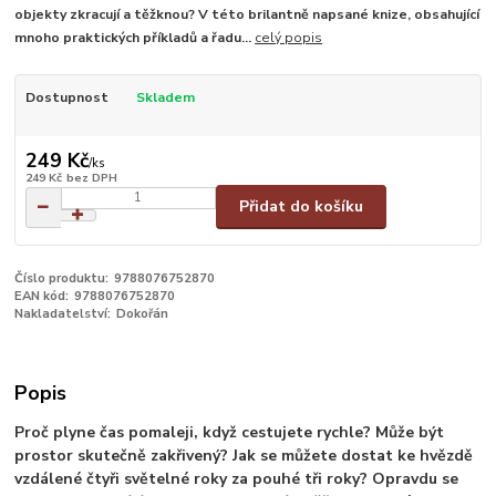
objekty zkracují a těžknou? V této brilantně napsané knize, obsahující
mnoho praktických příkladů a řadu...
celý popis
Dostupnost
Skladem
249 Kč
/
ks
249 Kč
bez DPH
Přidat do košíku
Číslo produktu:
9788076752870
EAN kód:
9788076752870
Nakladatelství:
Dokořán
Popis
Proč plyne čas pomaleji, když cestujete rychle? Může být
prostor skutečně zakřivený? Jak se můžete dostat ke hvězdě
vzdálené čtyři světelné roky za pouhé tři roky? Opravdu se