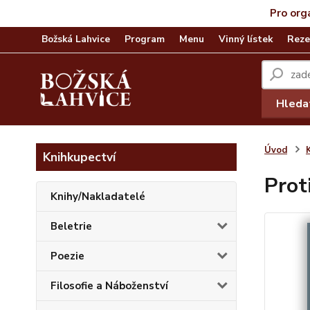
Pro org
Božská Lahvice
Program
Menu
Vinný lístek
Reze
Hleda
Úvod
Knihkupectví
Prot
Knihy/Nakladatelé
Beletrie
Poezie
Filosofie a Náboženství