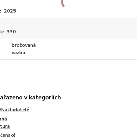
2025
ek
330
brožovaná
vazba
zařazeno v kategoriích
/Nakladatelé
rná
atura
ečenské