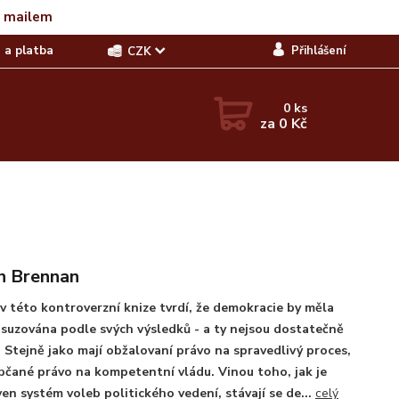
t mailem
 a platba
Přihlášení
CZK
0
ks
za
0 Kč
n Brennan
v této kontroverzní knize tvrdí, že demokracie by měla
suzována podle svých výsledků - a ty nejsou dostatečně
 Stejně jako mají obžalovaní právo na spravedlivý proces,
bčané právo na kompetentní vládu. Vinou toho, jak je
en systém voleb politického vedení, stávají se de...
celý