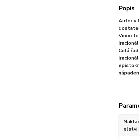
Popis
Autor v 
dostateč
Vinou to
iracionál
Celá řad
iracioná
epistokr
nápadem
Param
Nakla
elství