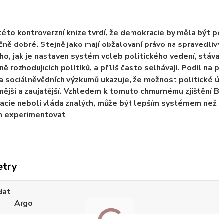
této kontroverzní knize tvrdí, že demokracie by měla být 
ně dobré. Stejně jako mají obžalovaní právo na spravedliv
ho, jak je nastaven systém voleb politického vedení, stáva
ně rozhodujících politiků, a příliš často selhávají. Podíl na 
a sociálněvědních výzkumů ukazuje, že možnost politické ú
lnější a zaujatější. Vzhledem k tomuto chmurnému zjištění 
acie neboli vláda znalých, může být lepším systémem než 
 experimentovat
etry
dat
Argo