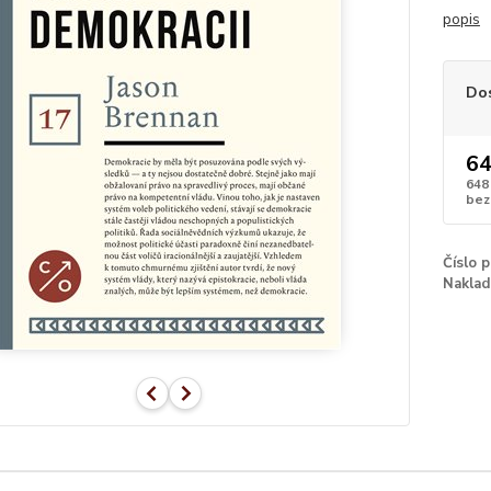
popis
Do
64
648
bez
Číslo 
Naklad