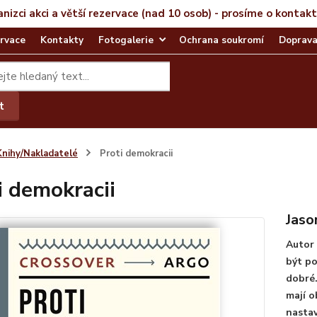
anizci akci a větší rezervace (nad 10 osob) - prosíme o kontak
rvace
Kontakty
Fotogalerie
Ochrana soukromí
Doprava
t
Knihy/Nakladatelé
Proti demokracii
i demokracii
Jaso
Autor 
být po
dobré.
mají o
nastav