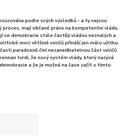
posuzována podle svých výsledků - a ty nejsou
ý proces, mají občané právo na kompetentní vládu.
jí se demokracie stále častěji vládou neznalých a
politické moci většině voličů přináší jen málo užitku.
časti paradoxně činí nezanedbatelnou část voličů
Brennan tvrdí, že nový systém vlády, který nazývá
demokracie a že je možná na čase začít s tímto