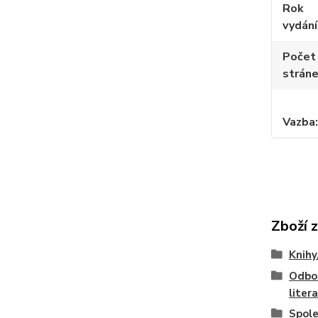
Rok
vydání
Počet
strán
Vazba
Zboží 
Knihy
Odbo
liter
Spol