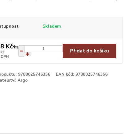
stupnost
Skladem
8 Kč
/
ks
Přidat do košíku
 Kč
 DPH
produktu:
9788025746356
EAN kód:
9788025746356
atelství:
Argo