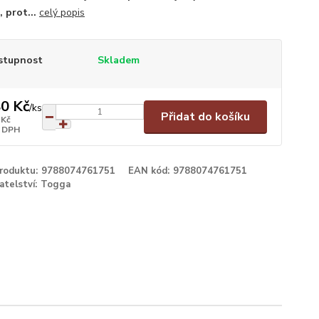
 prot...
celý popis
stupnost
Skladem
0 Kč
/
ks
Přidat do košíku
 Kč
 DPH
produktu:
9788074761751
EAN kód:
9788074761751
atelství:
Togga