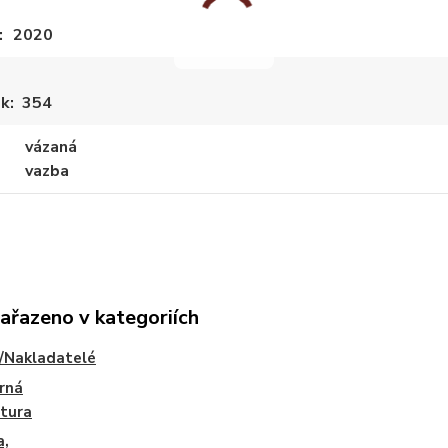
2020
ek
354
vázaná
vazba
zařazeno v kategoriích
/Nakladatelé
rná
atura
a,