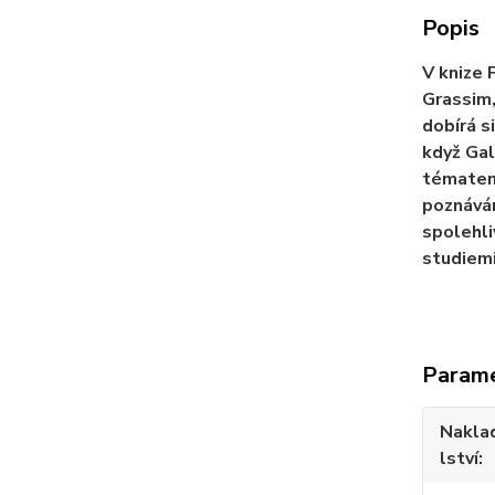
Popis
V knize 
Grassim,
dobírá s
když Gal
tématem 
poznáván
spolehli
studiemi
Param
Nakla
lství