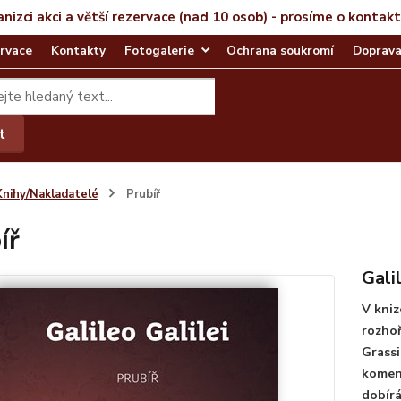
anizci akci a větší rezervace (nad 10 osob) - prosíme o kontak
rvace
Kontakty
Fotogalerie
Ochrana soukromí
Doprava
t
Knihy/Nakladatelé
Prubíř
íř
Gali
V kniz
rozho
Grassi
koment
dobírá