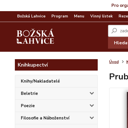
Pro org
Božská Lahvice
Program
Menu
Vinný lístek
Reze
Hleda
Úvod
Knihkupectví
Prub
Knihy/Nakladatelé
Beletrie
Poezie
Filosofie a Náboženství