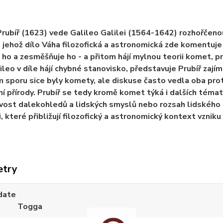
Prubíř (1623) vede Galileo Galilei (1564-1642) rozhořče
 jehož dílo Váha filozofická a astronomická zde komentuje a 
i ho a zesměšňuje ho - a přitom hájí mylnou teorii komet, 
ileo v díle hájí chybné stanovisko, představuje Prubíř zaj
sporu sice byly komety, ale diskuse často vedla oba prot
í přírody. Prubíř se tedy kromě komet týká i dalších téma
vost dalekohledů a lidských smyslů nebo rozsah lidského 
, které přibližují filozofický a astronomický kontext vzniku 
etry
date
Togga