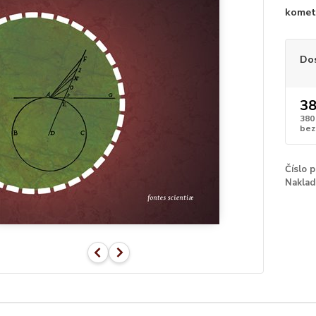
komet,
Do
38
380
bez
Číslo 
Naklad