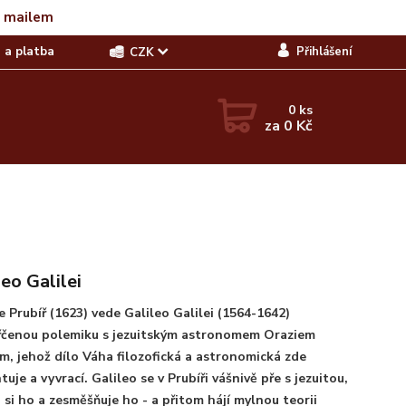
t mailem
 a platba
Přihlášení
CZK
0
ks
za
0 Kč
leo Galilei
e Prubíř (1623) vede Galileo Galilei (1564-1642)
řčenou polemiku s jezuitským astronomem Oraziem
m, jehož dílo Váha filozofická a astronomická zde
uje a vyvrací. Galileo se v Prubíři vášnivě pře s jezuitou,
 si ho a zesměšňuje ho - a přitom hájí mylnou teorii