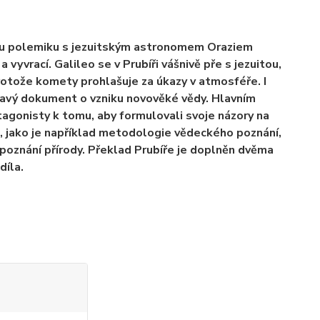
nou polemiku s jezuitským astronomem Oraziem
vyvrací. Galileo se v Prubíři vášnivě pře s jezuitou,
protože komety prohlašuje za úkazy v atmosféře. I
ímavý dokument o vzniku novověké vědy. Hlavním
agonisty k tomu, aby formulovali svoje názory na
t, jako je například metodologie vědeckého poznání,
poznání přírody. Překlad Prubíře je doplněn dvěma
díla.