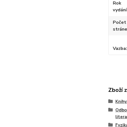
Rok
vydání
Počet
strán
Vazba
Zboží 
Knihy
Odbo
liter
Fyzik