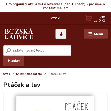
Pro organizci akci a větší rezervace (nad 10 osob) - prosíme o
kontakt mailem
0
ks
CZK
za
0 Kč
Menu
Hledat
Úvod
Knihy/Nakladatelé
Ptáček a lev
Ptáček a lev