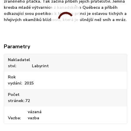
zraněného ptáčka. Tak začíná příběh jejich přátelství. Jemná
kresba mladé výtvarnice z kanadského Québecu a příběh
odkazující svou poetikou k Malému princi je oslavou tichých a
hřejivých okamžiků blízkosti, která je silnější než sníh a mráz.
Parametry
Nakladatel
ství
Labyrint
Rok
vydání
2015
Počet
stránek
72
vázaná
Vazba
vazba