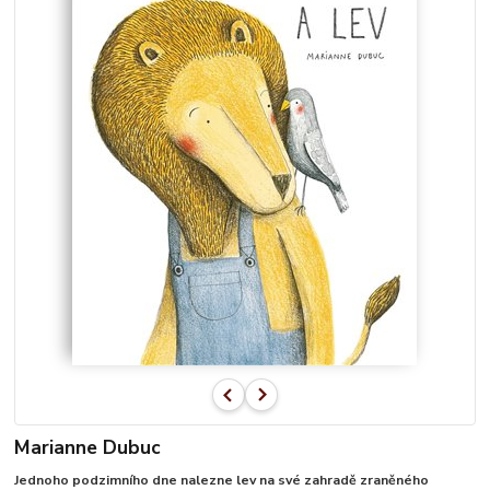
Marianne Dubuc
Jednoho podzimního dne nalezne lev na své zahradě zraněného