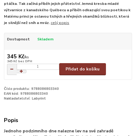
ptáčka. Tak začíná příběh jejich přátelství. Jemná kresba mladé
výtvarnice z kanadského Québecu a příběh odkazující svou poetikou k
Malému princi je oslavou tichých a hřejivých okamžiků blízkosti, která
je silnější než sníh a mráz.
celý popis
Dostupnost
Skladem
345 Kč
/
ks
345 Kč
bez DPH
Přidat do košíku
Číslo produktu:
9788086803340
EAN kód:
9788086803340
Nakladatelství:
Labyrint
Popis
Jednoho podzimního dne nalezne lev na své zahradě