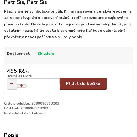
Petr Sís, Petr Sís
Ptačí sněm je symbolický příběh. Kniha inspirovaná perským eposem z
12. století vypráví o putování ptáků, kteří se rozhodnou najít svého
pravého krále. Do čela pestrého hejna se postaví moudrý dudek, jenž
ostatním nezapírá, že cesta k tajemné hoře Kaf bude daleká, plná
překážek a nebezpečí. Víra a n...
celý popis
Dostupnost
Skladem
495 Kč
/
ks
495 Kč
bez DPH
Přidat do košíku
Číslo produktu:
9788086803203
EAN kód:
9788086803203
Nakladatelství:
Labyrint
Popis