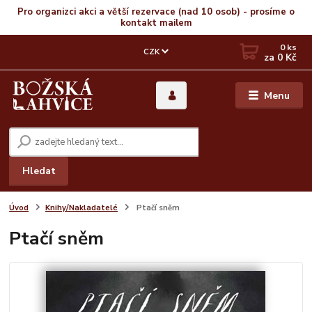
Pro organizci akci a větší rezervace (nad 10 osob) - prosíme o
kontakt mailem
0
ks
CZK
za
0 Kč
Menu
Hledat
Úvod
Knihy/Nakladatelé
Ptačí sněm
Ptačí sněm