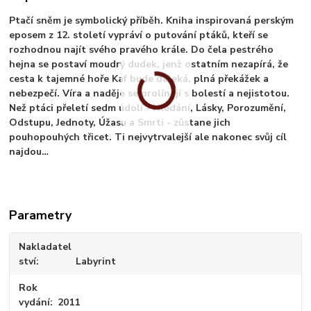
Ptačí sněm je symbolický příběh. Kniha inspirovaná perským
eposem z 12. století vypráví o putování ptáků, kteří se
rozhodnou najít svého pravého krále. Do čela pestrého
hejna se postaví moudrý dudek, jenž ostatním nezapírá, že
cesta k tajemné hoře Kaf bude daleká, plná překážek a
nebezpečí. Víra a naděje se prolínají s bolestí a nejistotou.
Než ptáci přeletí sedm údolí - Hledání, Lásky, Porozumění,
Odstupu, Jednoty, Úžasu a Smrti - zůstane jich
pouhopouhých třicet. Ti nejvytrvalejší ale nakonec svůj cíl
najdou…
Parametry
Nakladatel
ství
Labyrint
Rok
vydání
2011