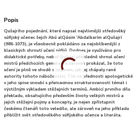
Popis
Qušajrího pojednání, které napsal nejvlivnější středověký
súfijský učenec šejch Abú alQásim 'Abdalkarím alQušajrí
(986-1073), je všeobecně pokládáno za nejoblíbenější z
klasických shrnutí učení súfijů. Dodnes je využíváno pro
didaktické potřeby, neboť Qušajrí přehledně shrnul učení
mistrů předchozích generací a zároveň prokázal, že toto
učení je plně ve shodě s islámem, jak jej chápaly rané
autority tohoto náboženství. Tím se přednosti apologetické
v jeho spise snoubí s přehlednou strukturovaností témat i
výstižným výkladem stěžejních termínů. Ambicí prvního dílu
překladu, obsahujícího především životy velkých mistrů a
jejich stěžejní pojmy a koncepty, je nejen zpřístupnit
českému čtenáři toto veledílo, ale zároveň na jeho příkladu
přiblížit svět středověkého súfijského učence a literáta.