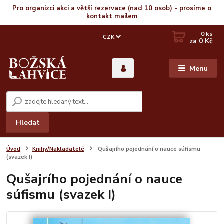
Pro organizci akci a větší rezervace (nad 10 osob) - prosíme o
kontakt mailem
0
ks
CZK
za
0 Kč
Menu
Hledat
Úvod
Knihy/Nakladatelé
Qušajrího pojednání o nauce súfismu
(svazek I)
Qušajrího pojednání o nauce
súfismu (svazek I)