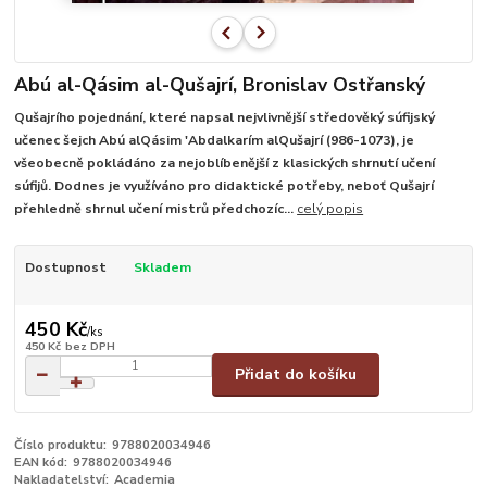
Abú al-Qásim al-Qušajrí, Bronislav Ostřanský
Qušajrího pojednání, které napsal nejvlivnější středověký súfijský
učenec šejch Abú alQásim 'Abdalkarím alQušajrí (986-1073), je
všeobecně pokládáno za nejoblíbenější z klasických shrnutí učení
súfijů. Dodnes je využíváno pro didaktické potřeby, neboť Qušajrí
přehledně shrnul učení mistrů předchozíc...
celý popis
Dostupnost
Skladem
450 Kč
/
ks
450 Kč
bez DPH
Přidat do košíku
Číslo produktu:
9788020034946
EAN kód:
9788020034946
Nakladatelství:
Academia