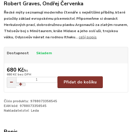
Robert Graves, Ondřej Červenka
Řecké mýty seznamují moderního čtenáře s největšími příběhy, které
položily základ evropskému písemnictví. Připomeňme si dvanáct
Herkulových prací, dobrodružnou plavbu Argonautů za zlatým rounem,
Théseův boj s Minótaurem, krále Midase a jeho oslí uši, trojskou
válku, Odysseův návrat na rodnou Ithaku...
celý popis
Dostupnost
Skladem
680 Kč
/
ks
680 Kč
bez DPH
Přidat do košíku
Číslo produktu:
9788073356545
EAN kód:
9788073356545
Nakladatelství:
Leda
Popis