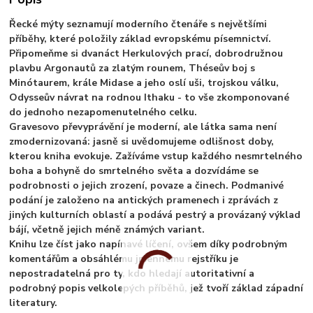
Řecké mýty seznamují moderního čtenáře s největšími
příběhy, které položily základ evropskému písemnictví.
Připomeňme si dvanáct Herkulových prací, dobrodružnou
plavbu Argonautů za zlatým rounem, Théseův boj s
Minótaurem, krále Midase a jeho oslí uši, trojskou válku,
Odysseův návrat na rodnou Ithaku - to vše zkomponované
do jednoho nezapomenutelného celku.
Gravesovo převyprávění je moderní, ale látka sama není
zmodernizovaná: jasně si uvědomujeme odlišnost doby,
kterou kniha evokuje. Zažíváme vstup každého nesmrtelného
boha a bohyně do smrtelného světa a dozvídáme se
podrobnosti o jejich zrození, povaze a činech. Podmanivé
podání je založeno na antických pramenech i zprávách z
jiných kulturních oblastí a podává pestrý a provázaný výklad
bájí, včetně jejich méně známých variant.
Knihu lze číst jako napínavé líčení, ovšem díky podrobným
komentářům a obsáhlému jmennému rejstříku je
nepostradatelná pro ty, kdo hledají autoritativní a
podrobný popis velkolepých příběhů, jež tvoří základ západní
literatury.