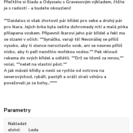
Přečtěte si Iliadu a Odysseiu s Gravesovým výkladem, čtěte
je s radostí - a budete okouzleni!
""Daidalos si však zhotovil pár křídel pro sebe a druhý pár
pro Ikara. Jejich brka byla sešita dohromady nití a malá pírka
přilepena voskem. Připevnil Ikarovi jeho pár křídel a řekl mu
se slzami v očích: ""Synáčku, varuji tě! Nevznášej se příliš
vysoko, aby ti slunce neroztavilo vosk, ani se nesnes příliš
nízko, aby ti peří nezvlhlo mořskou vodou."" Pak vklouzl
rukama do svých křídel a odlétli. ""Drž se těsně za mnou,""
volal, ""neleť na vlastní pěst.""
A jak mávali křídly a nesli se rychle od ostrova na
severovýchod, rybáři, pastýři a oráči zírali vzhůru a
považovali je za bohy…""""
Parametry
Nakladat
elství
Leda