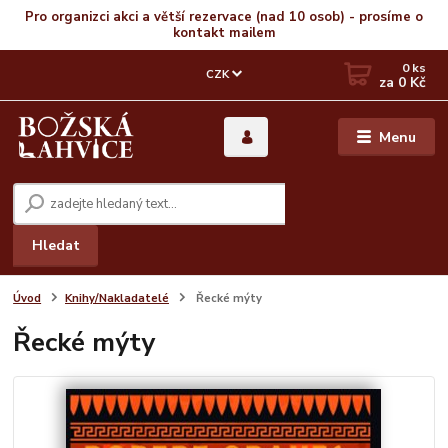
Pro organizci akci a větší rezervace (nad 10 osob) - prosíme o
kontakt mailem
0
ks
CZK
za
0 Kč
Menu
Hledat
Úvod
Knihy/Nakladatelé
Řecké mýty
Řecké mýty