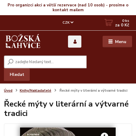
Pro organizci akci a větší rezervace (nad 10 osob) - prosíme o
kontakt mailem
0
ks
CZK
za
0 Kč
Menu
Hledat
Úvod
Knihy/Nakladatelé
Řecké mýty v literární a výtvarné tradici
Řecké mýty v literární a výtvarné
tradici