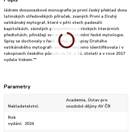
Jádrem dvousvazkové monografie je první český překlad dvou
latinských středověkých příruček, zvaných První a Druhý
vatikánský mytograf, které v pěti stech padesáti
kapitolkách, závislých především na antických literárních
předlohách, přinášejí své vlastní ztvárnění řecké mytologie.
Spisy se dochovaly v řadě opisů: dva opisy Druhého
vatikánského mytografu autorka nedávno identifikovala i v
rukopisech českého původu ze 14. a 15. století a v roce 2017
vydala tiskem.""
Parametry
Academia, Ústav pro
Nakladatelství
soudobé dějiny AV ČR
Rok
vydání
2024