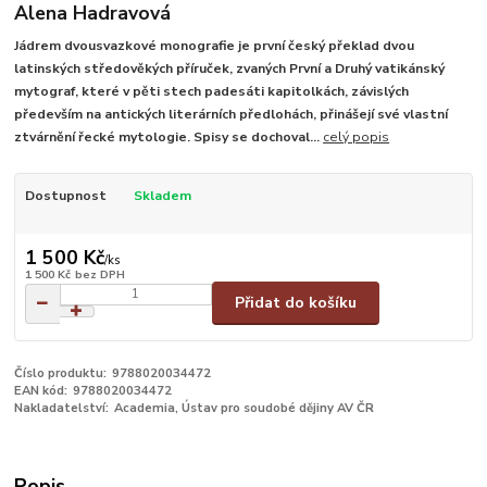
Alena Hadravová
Jádrem dvousvazkové monografie je první český překlad dvou
latinských středověkých příruček, zvaných První a Druhý vatikánský
mytograf, které v pěti stech padesáti kapitolkách, závislých
především na antických literárních předlohách, přinášejí své vlastní
ztvárnění řecké mytologie. Spisy se dochoval...
celý popis
Dostupnost
Skladem
1 500 Kč
/
ks
1 500 Kč
bez DPH
Přidat do košíku
Číslo produktu:
9788020034472
EAN kód:
9788020034472
Nakladatelství:
Academia, Ústav pro soudobé dějiny AV ČR
Popis