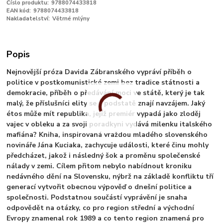
Číslo produktu:
9788074433818
EAN kód:
9788074433818
Nakladatelství:
Větrné mlýny
Popis
Nejnovější próza Davida Zábranského vypráví příběh o
politice v postkomunistické zemi bez tradice státnosti a
demokracie, příběh o předávání moci ve státě, který je tak
malý, že příslušníci elity se v podstatě znají navzájem. Jaký
étos může mít republika, jejíž premiér vypadá jako zloděj
vajec v obleku a za svoji poradkyni vydává milenku italského
mafiána? Kniha, inspirovaná vraždou mladého slovenského
novináře Jána Kuciaka, zachycuje události, které činu mohly
předcházet, jakož i následný šok a proměnu společenské
nálady v zemi. Cílem přitom nebylo nabídnout kroniku
nedávného dění na Slovensku, nýbrž na základě konfliktu tří
generací vytvořit obecnou výpověď o dnešní politice a
společnosti. Podstatnou součástí vyprávění je snaha
odpovědět na otázky, co pro region střední a východní
Evropy znamenal rok 1989 a co tento region znamená pro