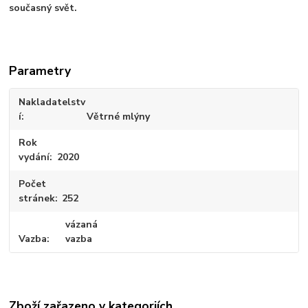
současný svět.
Parametry
Nakladatelstv
í
Větrné mlýny
Rok
vydání
2020
Počet
stránek
252
vázaná
Vazba
vazba
Zboží zařazeno v kategoriích