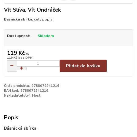
Vít Slíva, Vít Ondráček
Básnická sbírka.
celý popis
Dostupnost
Skladem
119 Kč
/
ks
119 Kč
bez DPH
Přidat do košíku
Číslo produktu:
9788072941216
EAN kód:
9788072941216
Nakladatelství:
Host
Popis
Básnická sbírka.