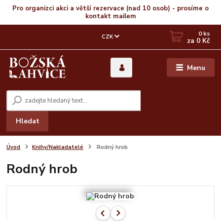
Pro organizci akci a větší rezervace (nad 10 osob) - prosíme o
kontakt mailem
0
ks
CZK
za
0 Kč
Menu
Hledat
Úvod
Knihy/Nakladatelé
Rodný hrob
Rodný hrob