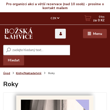
Pro organizci akci a větší rezervace (nad 10 osob) - prosíme o
kontakt mailem
0
ks
CZK
za
0 Kč
Menu
Hledat
Úvod
Knihy/Nakladatelé
Roky
Roky