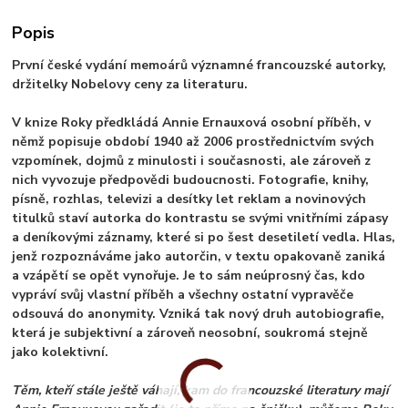
Popis
První české vydání memoárů významné francouzské autorky,
držitelky Nobelovy ceny za literaturu.
V knize Roky předkládá Annie Ernauxová osobní příběh, v
němž popisuje období 1940 až 2006 prostřednictvím svých
vzpomínek, dojmů z minulosti i současnosti, ale zároveň z
nich vyvozuje předpovědi budoucnosti. Fotografie, knihy,
písně, rozhlas, televizi a desítky let reklam a novinových
titulků staví autorka do kontrastu se svými vnitřními zápasy
a deníkovými záznamy, které si po šest desetiletí vedla. Hlas,
jenž rozpoznáváme jako autorčin, v textu opakovaně zaniká
a vzápětí se opět vynořuje. Je to sám neúprosný čas, kdo
vypráví svůj vlastní příběh a všechny ostatní vypravěče
odsouvá do anonymity. Vzniká tak nový druh autobiografie,
která je subjektivní a zároveň neosobní, soukromá stejně
jako kolektivní.
Těm, kteří stále ještě váhají, kam do francouzské literatury mají