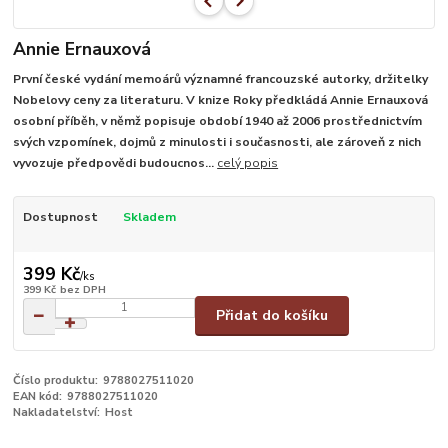
Annie Ernauxová
První české vydání memoárů významné francouzské autorky, držitelky
Nobelovy ceny za literaturu. V knize Roky předkládá Annie Ernauxová
osobní příběh, v němž popisuje období 1940 až 2006 prostřednictvím
svých vzpomínek, dojmů z minulosti i současnosti, ale zároveň z nich
vyvozuje předpovědi budoucnos...
celý popis
Dostupnost
Skladem
399 Kč
/
ks
399 Kč
bez DPH
Přidat do košíku
Číslo produktu:
9788027511020
EAN kód:
9788027511020
Nakladatelství:
Host