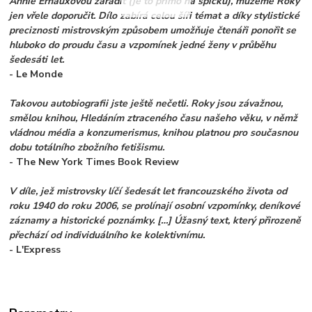
Annie Ernauxovou zařadit (je to přímo na špičku), můžeme Roky
jen vřele doporučit. Dílo zabírá celou šíři témat a díky stylistické
preciznosti mistrovským způsobem umožňuje čtenáři ponořit se
hluboko do proudu času a vzpomínek jedné ženy v průběhu
šedesáti let.
- Le Monde
Takovou autobiografii jste ještě nečetli. Roky jsou závažnou,
smělou knihou, Hledáním ztraceného času našeho věku, v němž
vládnou média a konzumerismus, knihou platnou pro současnou
dobu totálního zbožního fetišismu.
- The New York Times Book Review
V díle, jež mistrovsky líčí šedesát let francouzského života od
roku 1940 do roku 2006, se prolínají osobní vzpomínky, deníkové
záznamy a historické poznámky. […] Úžasný text, který přirozeně
přechází od individuálního ke kolektivnímu.
- L'Express