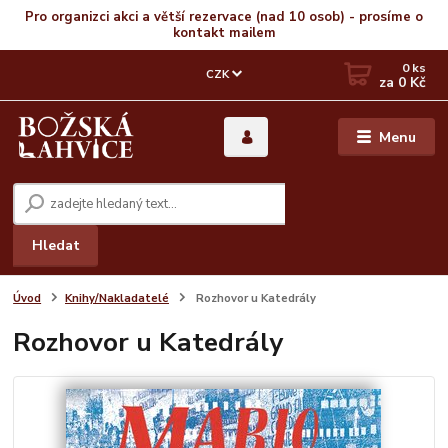
Pro organizci akci a větší rezervace (nad 10 osob) - prosíme o
kontakt mailem
0
ks
CZK
za
0 Kč
Menu
Hledat
Úvod
Knihy/Nakladatelé
Rozhovor u Katedrály
Rozhovor u Katedrály