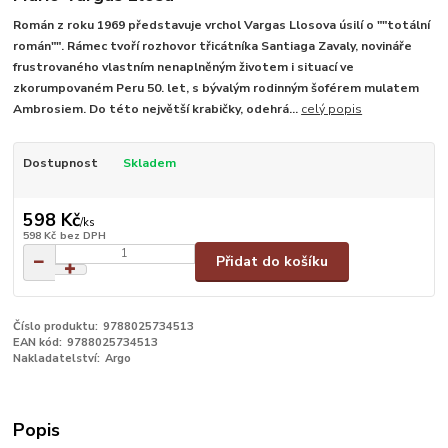
Román z roku 1969 představuje vrchol Vargas Llosova úsilí o ""totální
román"". Rámec tvoří rozhovor třicátníka Santiaga Zavaly, novináře
frustrovaného vlastním nenaplněným životem i situací ve
zkorumpovaném Peru 50. let, s bývalým rodinným šoférem mulatem
Ambrosiem. Do této největší krabičky, odehrá...
celý popis
Dostupnost
Skladem
598 Kč
/
ks
598 Kč
bez DPH
Přidat do košíku
Číslo produktu:
9788025734513
EAN kód:
9788025734513
Nakladatelství:
Argo
Popis