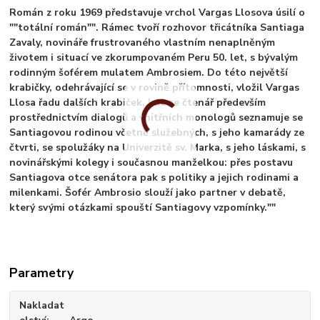
Román z roku 1969 představuje vrchol Vargas Llosova úsilí o
""totální román"". Rámec tvoří rozhovor třicátníka Santiaga
Zavaly, novináře frustrovaného vlastním nenaplněným
životem i situací ve zkorumpovaném Peru 50. let, s bývalým
rodinným šoférem mulatem Ambrosiem. Do této největší
krabičky, odehrávající se v rovině přítomnosti, vložil Vargas
Llosa řadu dalších krabiček, kde se čtenář především
prostřednictvím dialogů a vnitřních monologů seznamuje se
Santiagovou rodinou včetně služebných, s jeho kamarády ze
čtvrti, se spolužáky na Univerzitě sv. Marka, s jeho láskami, s
novinářskými kolegy i současnou manželkou: přes postavu
Santiagova otce senátora pak s politiky a jejich rodinami a
milenkami. Šofér Ambrosio slouží jako partner v debatě,
který svými otázkami spouští Santiagovy vzpomínky.""
Parametry
Nakladat