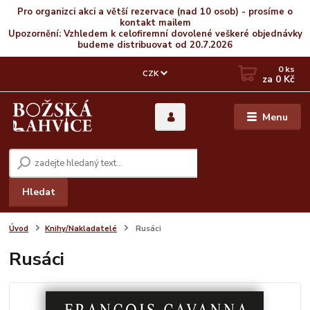
Pro organizci akci a větší rezervace (nad 10 osob) - prosíme o
kontakt mailem
Upozornění: Vzhledem k celofiremní dovolené veškeré objednávky
budeme distribuovat od 20.7.2026
0
ks
CZK
za
0 Kč
Menu
Hledat
Úvod
Knihy/Nakladatelé
Rusáci
Rusáci