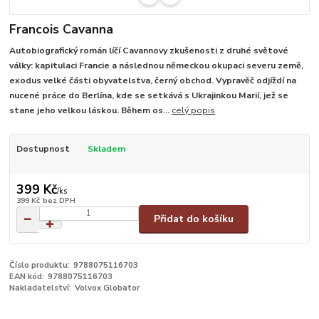
Francois Cavanna
Autobiografický román líčí Cavannovy zkušenosti z druhé světové
války: kapitulaci Francie a následnou německou okupaci severu země,
exodus velké části obyvatelstva, černý obchod. Vypravěč odjíždí na
nucené práce do Berlína, kde se setkává s Ukrajinkou Marií, jež se
stane jeho velkou láskou. Během os...
celý popis
Dostupnost
Skladem
399 Kč
/
ks
399 Kč
bez DPH
Přidat do košíku
Číslo produktu:
9788075116703
EAN kód:
9788075116703
Nakladatelství:
Volvox Globator