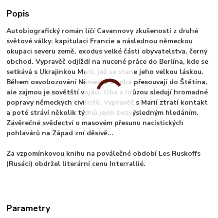
Popis
Autobiografický román líčí Cavannovy zkušenosti z druhé
světové války: kapitulaci Francie a následnou německou
okupaci severu země, exodus velké části obyvatelstva, černý
obchod. Vypravěč odjíždí na nucené práce do Berlína, kde se
setkává s Ukrajinkou Marií, jež se stane jeho velkou láskou.
Během osvobozování Německa se oba přesouvají do Štětína,
ale zajmou je sovětští vojáci. Oba s hrůzou sledují hromadné
popravy německých civilistů. Vypravěč s Marií ztratí kontakt
a poté stráví několik týdnů jejím bezvýsledným hledáním.
Závěrečné svědectví o masovém přesunu nacistických
pohlavárů na Západ zní děsivě...
Za vzpomínkovou knihu na poválečné období Les Ruskoffs
(Rusáci) obdržel literární cenu Interrallié.
Parametry